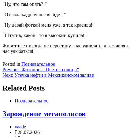
“Ну, что там опять?!”
“Отсюда кадр лучше выйдет!”
“Ну давай фоткай меня уже, я так красива!”
“Штатив, какой –то я высокий купила!”
Животные никогда не перестанут нас удивлять, и заставлять
нас улыбаться!
Posted in
Познавательное
Навигация
Previous:
Фотопост “Цветок солнца”
Next:
Утечка нефти в Мексиканском заливе
по
записям
Related Posts
Познавательное
Зарождение мегаполисов
vaade
28.07.2026