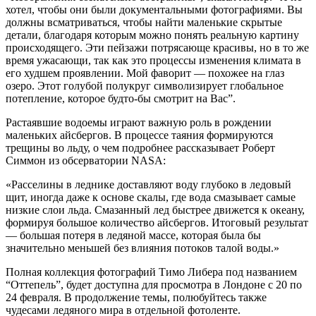
хотел, чтобы они были документальными фотографиями. Вы
должны всматриваться, чтобы найти маленькие скрытые
детали, благодаря которым можно понять реальную картину
происходящего. Эти пейзажи потрясающе красивы, но в то же
время ужасающи, так как это процессы изменения климата в
его худшем проявлении. Мой фаворит — похожее на глаз
озеро. Этот голубой полукруг символизирует глобальное
потепление, которое будто-бы смотрит на Вас”.
Растаявшие водоемы играют важную роль в рождении
маленьких айсбергов. В процессе таяния формируются
трещины во льду, о чем подробнее рассказывает Роберт
Симмон из обсерватории NASA:
«Расселины в леднике доставляют воду глубоко в ледовый
щит, иногда даже к основе скалы, где вода смазывает самые
низкие слои льда. Смазанный лед быстрее движется к океану,
формируя большое количество айсбергов. Итоговый результат
— большая потеря в ледяной массе, которая была бы
значительно меньшей без влияния потоков талой воды.»
Полная коллекция фотографий Тимо Либера под названием
“Оттепель”, будет доступна для просмотра в Лондоне с 20 по
24 февраля. В продолжение темы, полюбуйтесь также
чудесами ледяного мира в отдельной фотоленте.