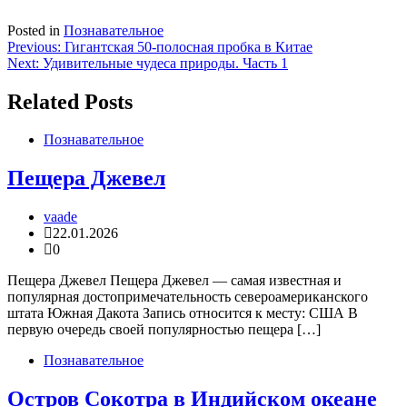
Posted in
Познавательное
Навигация
Previous:
Гигантская 50-полосная пробка в Китае
Next:
Удивительные чудеса природы. Часть 1
по
записям
Related Posts
Познавательное
Пещера Джевел
vaade
22.01.2026
0
Пещера Джевел Пещера Джевел — самая известная и
популярная достопримечательность североамериканского
штата Южная Дакота Запись относится к месту: США В
первую очередь своей популярностью пещера […]
Познавательное
Остров Сокотра в Индийском океане