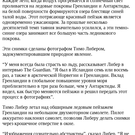
Каждое лето, когда воздух прогревается и солнечный свет
проливается на ледовые покровы Гренландии и Антарктиды,
на белой поверхности формируются озера блестяще синей
талой воды. Этот потрясающе красивый пейзаж является
одновременно ужасающим. За прошлые несколько
десятилетий темп таяния значительно усилился, а эти темно-
синие озера занимают все большую часть ледникового
покрова.
Эти снимки сделаны фотографом Тимо Либером,
задокументировавшим природное явление.
“У меня всегда была страсть ко льду, рассказывает Либер в
интервью The Guardian. “Я был в Исландии семь или восемь
раз, а также в арктической Норвегии и Гренландии. Вклад
Гренландии в глобальное повышение уровня моря
приблизительно в три раза больше, чем у Антарктиды. Я
видел, как быстро меняются пейзажи и решил передать этот
процесс в фотографиях”.
Тимо Либер летал над обширным ледовым пейзажем
Гренландии на небольшом двухмоторном самолете. Пилот
аккуратно наклонял самолет, позволяя Либеру делать снимки
через крошечное отверстие в окне.
“Изображения сознательно абстрактны”, сказал Либер. “Я не