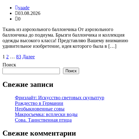
vaade
03.08.2026
0
Ткань из аэрозольного баллончика От аэрозольного
баллончика до подиума. Брызги баллончика и коллекция
одежды высокого класса! Представляю Вашему вниманию
удивительное изобретение, идея которого была в […]
Пагинация
1
2
…
83
Далее
записей
Поиск
Поиск
Свежие записи
Фризлайт: Искусство световых скульптур
Рождество в Германии
Необыкновенные совы
Макросъемка: всплески воды
Сова. Таинственная птица
Свежие комментарии