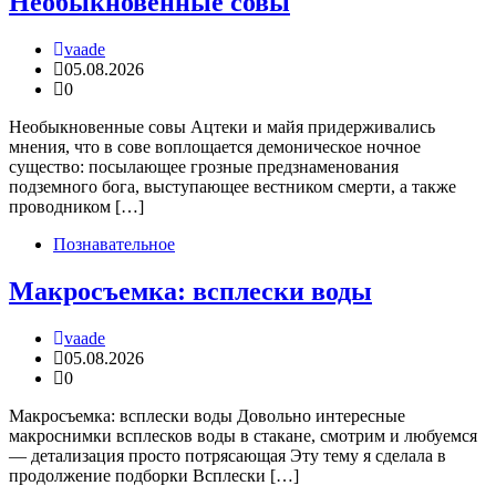
Необыкновенные совы
vaade
05.08.2026
0
Необыкновенные совы Ацтеки и майя придерживались
мнения, что в сове воплощается демоническое ночное
существо: посылающее грозные предзнаменования
подземного бога, выступающее вестником смерти, а также
проводником […]
Познавательное
Макросъемка: всплески воды
vaade
05.08.2026
0
Макросъемка: всплески воды Довольно интересные
макроснимки всплесков воды в стакане, смотрим и любуемся
— детализация просто потрясающая Эту тему я сделала в
продолжение подборки Всплески […]