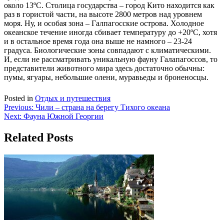
около 13ºС. Столица государства – город Кито находится как
раз в гористой части, на высоте 2800 метров над уровнем
моря. Ну, и особая зона – Галпагосские острова. Холодное
океанское течение иногда сбивает температуру до +20ºС, хотя
и в остальное время года она выше не намного – 23-24
градуса. Биологические зоны совпадают с климатическими.
И, если не рассматривать уникальную фауну Галапагоссов, то
представители животного мира здесь достаточно обычны:
пумы, ягуары, небольшие олени, муравьеды и броненосцы.
Posted in
Отдых и путешествия
Навигация
Previous:
Чили – страна на берегу Тихого океана
Next:
Фауна Южной Георгии
по
записям
Related Posts