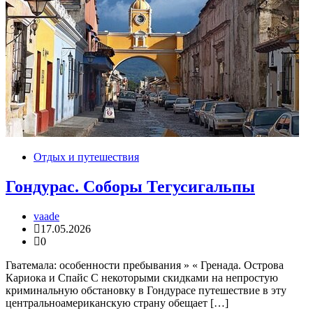
Отдых и путешествия
Гондурас. Соборы Тегусигальпы
vaade
17.05.2026
0
Гватемала: особенности пребывания » « Гренада. Острова
Кариока и Спайс С некоторыми скидками на непростую
криминальную обстановку в Гондурасе путешествие в эту
центральноамериканскую страну обещает […]