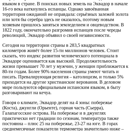
языком в стране. В поисках новых земель на Эквадор в начале
16-го века наткнулись испанцы. Однако завоёванная
территория ожиданий не оправдала: серьёзных залежей золота
или хотя бы серебра здесь не оказалось, поэтому новым
хозяевам пришлось заняться земледелием и овцеводством. В
1822 году, окончательно разгромив испанцев после череды
революций, Эквадор объявил о своей независимости.
Сегодня на территории страны в 283,5 квадратных
километров живёт более 15-ти миллионов человек. Стоит
сказать, что индекс развития человеческого потенциала в
Эквадоре оценивается как высокий. Продолжительность
жизни превышает 70 лет у мужчин, у женщин приближается к
80-ти годам. Более 90% населения страны умеют читать и
писать. Превалирующая религия – католицизм, и только 5%
приходится на другие христианские верования. В деловом
мире пользуются официальным испанским языком, в быту
разговаривают на кечуа.
Говоря о климате, Эквадор делят на 4 зоны: побережье
(Коста), джунгли (Орьенте), горная часть (Сьерра),
Галапагосские острова. На побережье и в джунглях
практически нет градации по сезонам, температура также
постоянна – плюс 25 на побережье, 23-27 на юге. В горах
среднемесячные показатели термометра значительно ниже –