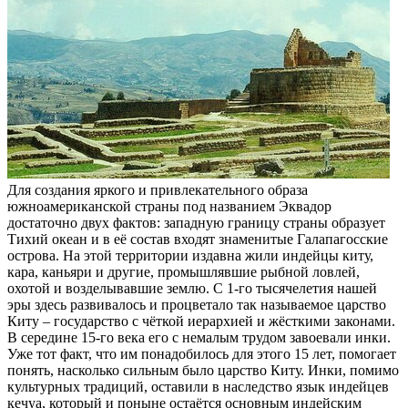
Для создания яркого и привлекательного образа
южноамериканской страны под названием Эквадор
достаточно двух фактов: западную границу страны образует
Тихий океан и в её состав входят знаменитые Галапагосские
острова. На этой территории издавна жили индейцы киту,
кара, каньяри и другие, промышлявшие рыбной ловлей,
охотой и возделывавшие землю. С 1-го тысячелетия нашей
эры здесь развивалось и процветало так называемое царство
Киту – государство с чёткой иерархией и жёсткими законами.
В середине 15-го века его с немалым трудом завоевали инки.
Уже тот факт, что им понадобилось для этого 15 лет, помогает
понять, насколько сильным было царство Киту. Инки, помимо
культурных традиций, оставили в наследство язык индейцев
кечуа, который и поныне остаётся основным индейским