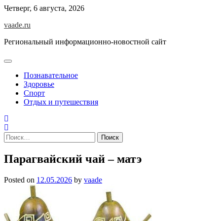
Skip
Четверг, 6 августа, 2026
to
vaade.ru
content
Региональный информационно-новостной сайт
Познавательное
Здоровье
Спорт
Отдых и путешествия
Найти:
Парагвайский чай – матэ
Posted on
12.05.2026
by
vaade