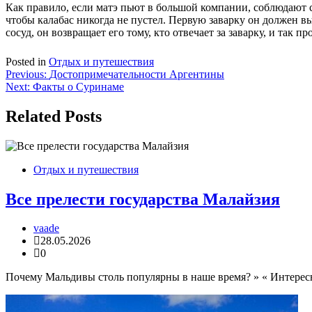
Как правило, если матэ пьют в большой компании, соблюдают с
чтобы калабас никогда не пустел. Первую заварку он должен вы
сосуд, он возвращает его тому, кто отвечает за заварку, и так п
Posted in
Отдых и путешествия
Навигация
Previous:
Достопримечательности Аргентины
Next:
Факты о Суринаме
по
записям
Related Posts
Отдых и путешествия
Все прелести государства Малайзия
vaade
28.05.2026
0
Почему Мальдивы столь популярны в наше время? » « Интересн