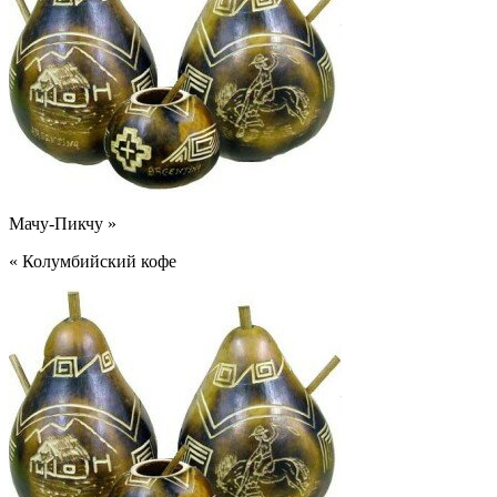
Мачу-Пикчу »
« Колумбийский кофе