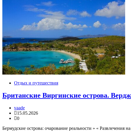
Отдых и путешествия
Британские Виргинские острова. Верд
vaade
15.05.2026
0
Бермудские острова: очарование реальности » « Развлечения