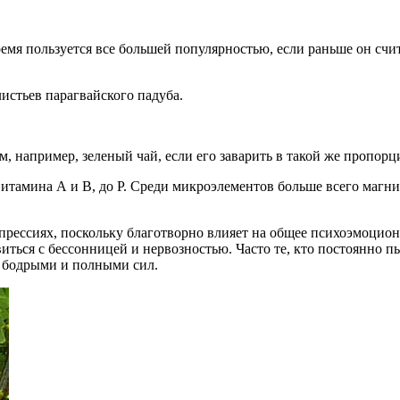
емя пользуется все большей популярностью, если раньше он счи
истьев парагвайского падуба.
м, например, зеленый чай, если его заварить в такой же пропор
витамина А и В, до Р. Среди микроэлементов больше всего магния
депрессиях, поскольку благотворно влияет на общее психоэмоцио
виться с бессонницей и нервозностью. Часто те, кто постоянно п
я бодрыми и полными сил.