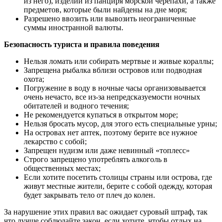
из него), изделий из панциря морской черепахи, а также
предметов, которые были найдены на дне моря;
Разрешено ввозить или вывозить неограниченные
суммы иностранной валюты.
Безопасность туриста и правила поведения
Нельзя ломать или собирать мертвые и живые кораллы;
Запрещена рыбалка вблизи островов или подводная
охота;
Погружение в воду в ночные часы организовывается
очень нечасто, все из-за непредсказуемости ночных
обитателей и водного течения;
Не рекомендуется купаться в открытом море;
Нельзя бросать мусор, для этого есть специальные урны;
На островах нет аптек, поэтому берите все нужное
лекарство с собой;
Запрещен нудизм или даже невинный «топлесс»
Строго запрещено употреблять алкоголь в
общественных местах;
Если хотите посетить столицы страны или острова, где
живут местные жители, берите с собой одежду, которая
будет закрывать тело от плеч до колен.
За нарушение этих правил вас ожидает суровый штраф, так
что лучше соблюдайте закон, если хотите, чтобы отдых на