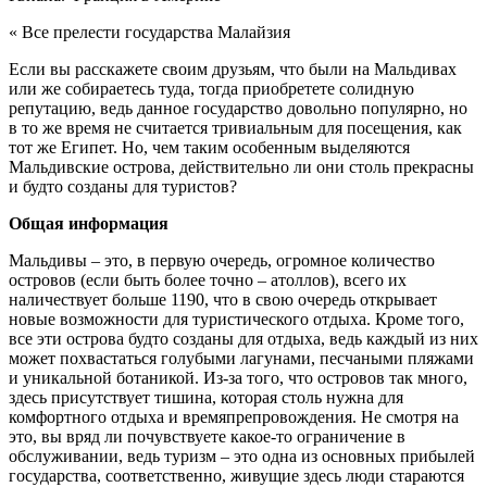
« Все прелести государства Малайзия
Если вы расскажете своим друзьям, что были на Мальдивах
или же собираетесь туда, тогда приобретете солидную
репутацию, ведь данное государство довольно популярно, но
в то же время не считается тривиальным для посещения, как
тот же Египет. Но, чем таким особенным выделяются
Мальдивские острова, действительно ли они столь прекрасны
и будто созданы для туристов?
Общая информация
Мальдивы – это, в первую очередь, огромное количество
островов (если быть более точно – атоллов), всего их
наличествует больше 1190, что в свою очередь открывает
новые возможности для туристического отдыха. Кроме того,
все эти острова будто созданы для отдыха, ведь каждый из них
может похвастаться голубыми лагунами, песчаными пляжами
и уникальной ботаникой. Из-за того, что островов так много,
здесь присутствует тишина, которая столь нужна для
комфортного отдыха и времяпрепровождения. Не смотря на
это, вы вряд ли почувствуете какое-то ограничение в
обслуживании, ведь туризм – это одна из основных прибылей
государства, соответственно, живущие здесь люди стараются