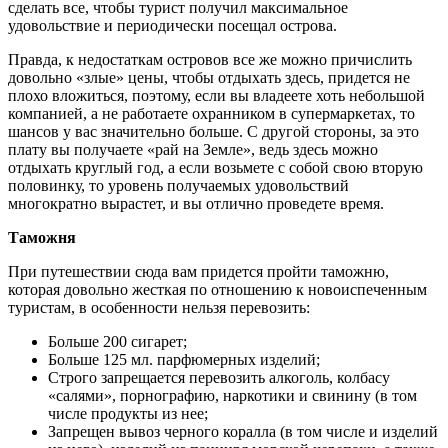
сделать все, чтобы турист получил максимальное
удовольствие и периодически посещал острова.
Правда, к недостаткам островов все же можно причислить
довольно «злые» цены, чтобы отдыхать здесь, придется не
плохо вложиться, поэтому, если вы владеете хоть небольшой
компанией, а не работаете охранником в супермаркетах, то
шансов у вас значительно больше. С другой стороны, за это
плату вы получаете «рай на Земле», ведь здесь можно
отдыхать круглый год, а если возьмете с собой свою вторую
половинку, то уровень получаемых удовольствий
многократно вырастет, и вы отлично проведете время.
Таможня
При путешествии сюда вам придется пройти таможню,
которая довольно жесткая по отношению к новоиспеченным
туристам, в особенности нельзя перевозить:
Больше 200 сигарет;
Больше 125 мл. парфюмерных изделий;
Строго запрещается перевозить алкоголь, колбасу
«салями», порнографию, наркотики и свинину (в том
числе продукты из нее;
Запрещен вывоз черного коралла (в том числе и изделий