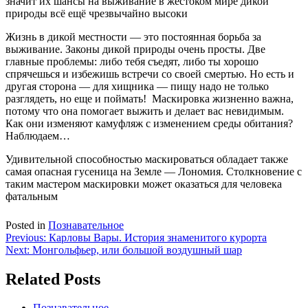
значит их шансы на выживание в жестоком мире дикой
природы всё ещё чрезвычайно высоки
Жизнь в дикой местности — это постоянная борьба за
выживание. Законы дикой природы очень просты. Две
главные проблемы: либо тебя съедят, либо ты хорошо
спрячешься и избежишь встречи со своей смертью. Но есть и
другая сторона — для хищника — пищу надо не только
разглядеть, но еще и поймать! Маскировка жизненно важна,
потому что она помогает выжить и делает вас невидимым.
Как они изменяют камуфляж с изменением среды обитания?
Наблюдаем…
Удивительной способностью маскироваться обладает также
самая опасная гусеница на Земле — Лономия. Столкновение с
таким мастером маскировки может оказаться для человека
фатальным
Posted in
Познавательное
Навигация
Previous:
Карловы Вары. История знаменитого курорта
Next:
Монгольфьер, или большой воздушный шар
по
записям
Related Posts
Познавательное