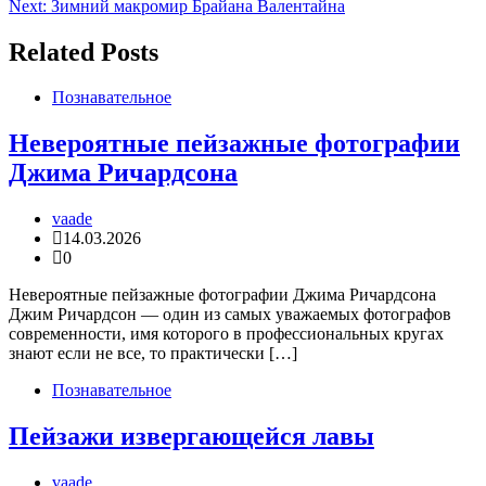
Next:
Зимний макромир Брайана Валентайна
по
записям
Related Posts
Познавательное
Невероятные пейзажные фотографии
Джима Ричардсона
vaade
14.03.2026
0
Невероятные пейзажные фотографии Джима Ричардсона
Джим Ричардсон — один из самых уважаемых фотографов
современности, имя которого в профессиональных кругах
знают если не все, то практически […]
Познавательное
Пейзажи извергающейся лавы
vaade