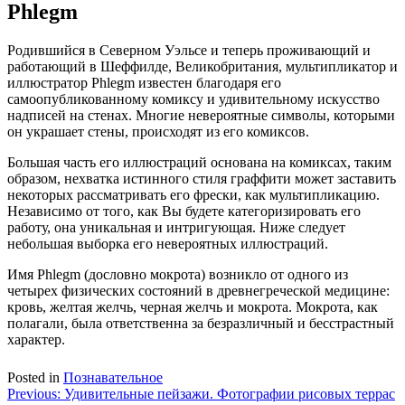
Phlegm
Родившийся в Северном Уэльсе и теперь проживающий и
работающий в Шеффилде, Великобритания, мультипликатор и
иллюстратор Phlegm известен благодаря его
самоопубликованному комиксу и удивительному искусство
надписей на стенах. Многие невероятные символы, которыми
он украшает стены, происходят из его комиксов.
Большая часть его иллюстраций основана на комиксах, таким
образом, нехватка истинного стиля граффити может заставить
некоторых рассматривать его фрески, как мультипликацию.
Независимо от того, как Вы будете категоризировать его
работу, она уникальная и интригующая. Ниже следует
небольшая выборка его невероятных иллюстраций.
Имя Phlegm (дословно мокрота) возникло от одного из
четырех физических состояний в древнегреческой медицине:
кровь, желтая желчь, черная желчь и мокрота. Мокрота, как
полагали, была ответственна за безразличный и бесстрастный
характер.
Posted in
Познавательное
Навигация
Previous:
Удивительные пейзажи. Фотографии рисовых террас