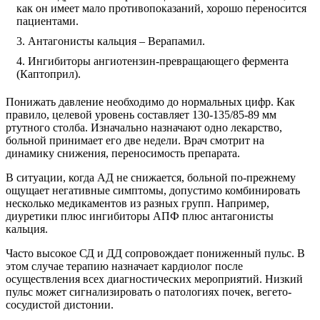
как он имеет мало противопоказаний, хорошо переносится
пациентами.
Антагонисты кальция – Верапамил.
Ингибиторы ангиотензин-превращающего фермента
(Каптоприл).
Понижать давление необходимо до нормальных цифр. Как
правило, целевой уровень составляет 130-135/85-89 мм
ртутного столба. Изначально назначают одно лекарство,
больной принимает его две недели. Врач смотрит на
динамику снижения, переносимость препарата.
В ситуации, когда АД не снижается, больной по-прежнему
ощущает негативные симптомы, допустимо комбинировать
несколько медикаментов из разных групп. Например,
диуретики плюс ингибиторы АПФ плюс антагонисты
кальция.
Часто высокое СД и ДД сопровождает пониженный пульс. В
этом случае терапию назначает кардиолог после
осуществления всех диагностических мероприятий. Низкий
пульс может сигнализировать о патологиях почек, вегето-
сосудистой дистонии.