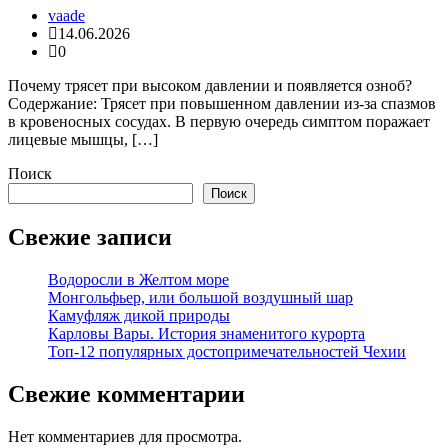
vaade
14.06.2026
0
Почему трясет при высоком давлении и появляется озноб?
Содержание: Трясет при повышенном давлении из-за спазмов
в кровеносных сосудах. В первую очередь симптом поражает
лицевые мышцы, […]
Поиск
Поиск
Свежие записи
Водоросли в Желтом море
Монгольфьер, или большой воздушный шар
Камуфляж дикой природы
Карловы Вары. История знаменитого курорта
Топ-12 популярных достопримечательностей Чехии
Свежие комментарии
Нет комментариев для просмотра.