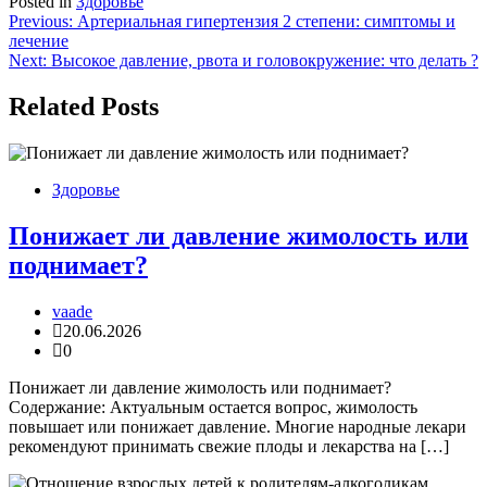
Posted in
Здоровье
Навигация
Previous:
Артериальная гипертензия 2 степени: симптомы и
лечение
по
Next:
Высокое давление, рвота и головокружение: что делать ?
записям
Related Posts
Здоровье
Понижает ли давление жимолость или
поднимает?
vaade
20.06.2026
0
Понижает ли давление жимолость или поднимает?
Содержание: Актуальным остается вопрос, жимолость
повышает или понижает давление. Многие народные лекари
рекомендуют принимать свежие плоды и лекарства на […]