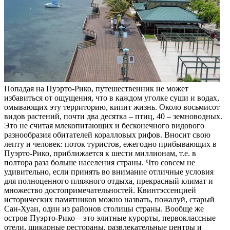
Попадая на Пуэрто-Рико, путешественник не может
избавиться от ощущения, что в каждом уголке суши и водах,
омывающих эту территорию, кипит жизнь. Около восьмисот
видов растений, почти два десятка – птиц, 40 – земноводных.
Это не считая млекопитающих и бесконечного видового
разнообразия обитателей коралловых рифов. Вносит свою
лепту и человек: поток туристов, ежегодно прибывающих в
Пуэрто-Рико, приближается к шести миллионам, т.е. в
полтора раза больше населения страны. Что совсем не
удивительно, если принять во внимание отличные условия
для полноценного пляжного отдыха, прекрасный климат и
множество достопримечательностей. Квинтэссенцией
исторических памятников можно назвать, пожалуй, старый
Сан-Хуан, один из районов столицы страны. Вообще же
остров Пуэрто-Рико – это элитные курорты, первоклассные
отели, шикарные рестораны, развлекательные центры и