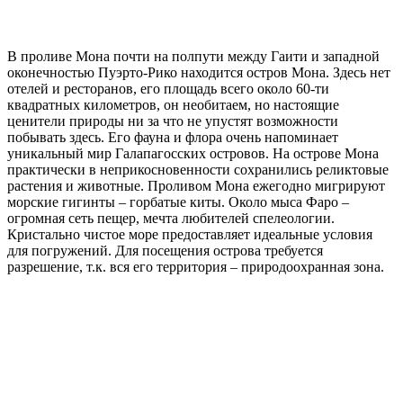
В проливе Мона почти на полпути между Гаити и западной
оконечностью Пуэрто-Рико находится остров Мона. Здесь нет
отелей и ресторанов, его площадь всего около 60-ти
квадратных километров, он необитаем, но настоящие
ценители природы ни за что не упустят возможности
побывать здесь. Его фауна и флора очень напоминает
уникальный мир Галапагосских островов. На острове Мона
практически в неприкосновенности сохранились реликтовые
растения и животные. Проливом Мона ежегодно мигрируют
морские гигинты – горбатые киты. Около мыса Фаро –
огромная сеть пещер, мечта любителей спелеологии.
Кристально чистое море предоставляет идеальные условия
для погружений. Для посещения острова требуется
разрешение, т.к. вся его территория – природоохранная зона.