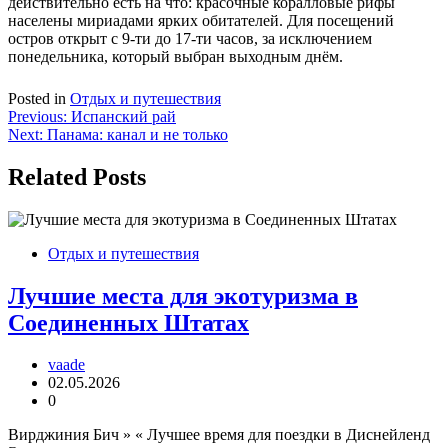
действительно есть на что: красочные коралловые рифы
населены мириадами ярких обитателей. Для посещений
остров открыт с 9-ти до 17-ти часов, за исключением
понедельника, который выбран выходным днём.
Posted in
Отдых и путешествия
Навигация
Previous:
Испанский рай
Next:
Панама: канал и не только
по
записям
Related Posts
Отдых и путешествия
Лучшие места для экотуризма в
Соединенных Штатах
vaade
02.05.2026
0
Вирджиния Бич » « Лучшее время для поездки в Диснейленд