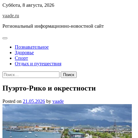
Skip
Суббота, 8 августа, 2026
to
vaade.ru
content
Региональный информационно-новостной сайт
Познавательное
Здоровье
Спорт
Отдых и путешествия
Найти:
Пуэрто-Рико и окрестности
Posted on
21.05.2026
by
vaade