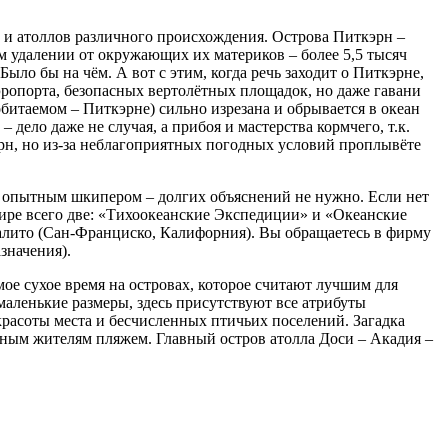
ов и атоллов различного происхождения. Острова Питкэрн –
м удалении от окружающих их материков – более 5,5 тысяч
ло бы на чём. А вот с этим, когда речь заходит о Питкэрне,
аэропорта, безопасных вертолётных площадок, но даже гавани
обитаемом – Питкэрне) сильно изрезана и обрывается в океан
дело даже не случая, а прибоя и мастерства кормчего, т.к.
эрн, но из-за неблагоприятных погодных условий проплывёте
 и опытным шкипером – долгих объяснений не нужно. Если нет
мире всего две: «Тихоокеанские Экспедиции» и «Океанские
осалито (Сан-Франциско, Калифорния). Вы обращаетесь в фирму
значения).
мое сухое время на островах, которое считают лучшим для
маленькие размеры, здесь присутствуют все атрибуты
расоты места и бесчисленных птичьих поселений. Загадка
тным жителям пляжем. Главный остров атолла Доси – Акадия –