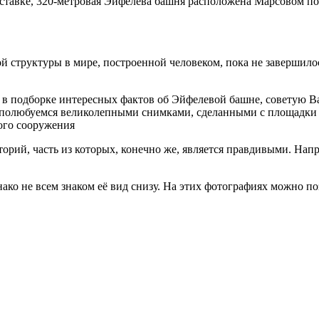
ыставке, 320-метровая Эйфелева башня расположена Марсовом по
ой структуры в мире, построенной человеком, пока не завершил
 в подборке интересных фактов об Эйфелевой башне, советую Ва
о полюбуемся великолепными снимками, сделанными с площадки п
ого сооружения
рий, часть из которых, конечно же, является правдивыми. Напри
ко не всем знаком её вид снизу. На этих фотографиях можно по