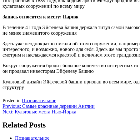
Построенная в 1889 году, как водная арка к Международной в
культовых сооружений по всему миру
Запись относится к месту: Париж
В течение 41 года Эйфелева Башня держала титул самой высок
не менее знаменитого сооружения
Здесь уже неоднократно писали об этом сооружении, например
интересного, и возможно, нового для себя. Здесь же мы прост
смотрим и наслаждаемся красотой и величием этого грандиозн
Вокруг сооружения бродит большое количество интересных исто
он продавал инвесторам Эйфелеву Башню
Культовый дизайн Эйфелевой башни признан во всем мире, одна
структуру
Posted in
Познавательное
Навигация
Previous:
Самые красивые деревни Англии
Next:
Культовые места Нью-Йорка
по
записям
Related Posts
Познавательное