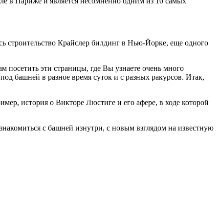
ле в Париже и является несомненно одним из 10 самых
ось строительство Крайслер билдинг в Нью-Йорке, еще одного
м посетить эти страницы, где Вы узнаете очень много
од башней в разное время суток и с разных ракурсов. Итак,
мер, история о Викторе Люстиге и его афере, в ходе которой
знакомиться с башней изнутри, с новым взглядом на известную