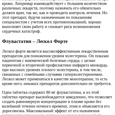
крови. Липримар взаимодействует с большим количеством
различных лекарств, поэтому назначать его обязательно
должен врач, так же, как и проводить контроль лечения. Но
этот препарат, будучи назначенным по показаниям
специалистом с учетом всех противопоказаний, хорошо
выполняет свою работу и снижает риск возникновения
сердечных катастроф.
Флувастатин – Лескол Форте
Лескол форте является высокоэффективным лекарственным
препаратом для понижения уровня холестерина. Он показан
пациентам с ишемической болезнью сердца, с целью
первичной и вторичной профилактики инфаркта миокарда,
при высоких уровнях плохого холестерина, в том числе,
связанных с семейными случаями гиперхолестеринемии.
Лескол может применяться в качестве монотерапии, то есть
кроме него, никаких препаратов дополнительно не требуется.
Одна таблетка содержит 80 мг флувастатина, и из этой
таблетки препарат высвобождается замедленно, что позволяет
создать равномерную концентрацию в плазме крови без
колебаний течение ночного времени, этим и объясняется его
дороговизна. Максимальный эффект от его назначения