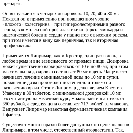
препарат.
Он выпускается в четырех дозировках: 10, 20, 40 и 80 мг.
Показан он к применению при повышенном уровне
«плохого» холестерина – при гиперхолестеринемии разного
генеза, в комплексной профилактике инфаркта миокарда и
ишемической болезни сердца у пациентов с высоким риском,
при этом имеется в виду как первичная, так и вторичная
профилактика.
Применяется Липримар, как и Крестор, один раз в день, в
любое время и вне зависимости от приемов пищи. Дозировка
может существенно варьироваться: от 10 и до 80 мг, при этом
максимальная дозировка составляет 80 мг в день. Чаще всего
начинают лечение с минимальной дозы по 10 мг в сутки,
повышение дозы производят постепенно и только по
назначению врача. Стоит Липримар дешевле, чем Крестор.
Упаковку в 30 таблеток, с минимальной дозировкой 10 мг,
рассчитанную на месячный курс, можно найти в аптеках от
350 рублей, а средняя цена составляет 717 рублей за упаковку.
Выпускает Липримар известная фармацевтическая компания
Пфайзер.
Существует много гораздо более доступных по цене аналогов
Липримара, в том числе, отечественный аторвастатин. Так,