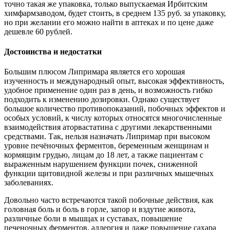
точно такая же упаковка, только выпускаемая Ирбитским
химфармзаводом, будет стоить, в среднем 135 руб. за упаковку,
но при желании его можно найти в аптеках и по цене даже
дешевле 60 рублей.
Достоинства и недостатки
Большим плюсом Липримара является его хорошая
изученность и международный опыт, высокая эффективность,
удобное применение один раз в день, и возможность гибко
подходить к изменению дозировки. Однако существует
большое количество противопоказаний, побочных эффектов и
особых условий, к числу которых относятся многочисленные
взаимодействия аторвастатина с другими лекарственными
средствами. Так, нельзя назначать Липримар при высоком
уровне печёночных ферментов, беременным женщинам и
кормящим грудью, лицам до 18 лет, а также пациентам с
выраженным нарушением функции почек, сниженной
функции щитовидной железы и при различных мышечных
заболеваниях.
Довольно часто встречаются такой побочные действия, как
головная боль и боль в горле, запор и вздутие живота,
различные боли в мышцах и суставах, повышение
печеночных ферментов, аллергия и даже повышение сахара