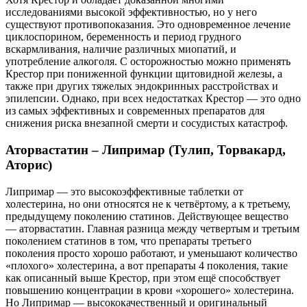
исследованиями высокой эффективностью, но у него
существуют противопоказания. Это одновременное лечение
циклоспорином, беременность и период грудного
вскармливания, наличие различных миопатий, и
употребление алкоголя. С осторожностью можно применять
Крестор при пониженной функции щитовидной железы, а
также при других тяжелых эндокринных расстройствах и
эпилепсии. Однако, при всех недостатках Крестор — это одно
из самых эффективных и современных препаратов для
снижения риска внезапной смерти и сосудистых катастроф.
Аторвастатин – Липримар (Тулип, Торвакард,
Аторис)
Липримар — это высокоэффективные таблетки от
холестерина, но они относятся не к четвёртому, а к третьему,
предыдущему поколению статинов. Действующее вещество
— аторвастатин. Главная разница между четвертым и третьим
поколением статинов в том, что препараты третьего
поколения просто хорошо работают, и уменьшают количество
«плохого» холестерина, а вот препараты 4 поколения, такие
как описанный выше Крестор, при этом ещё способствует
повышению концентрации в крови «хорошего» холестерина.
Но Липримар — высококачественный и оригинальный