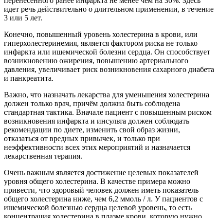
перенесенного ранее инфаркта не менее чем на 30%. Здесь
идет речь действительно о длительном применении, в течение
3 или 5 лет.
Конечно, повышенный уровень холестерина в крови, или
гиперхолестеринемия, является фактором риска не только
инфаркта или ишемической болезни сердца. Он способствует
возникновению ожирения, повышению артериального
давления, увеличивает риск возникновения сахарного диабета
и панкреатита.
Важно, что назначать лекарства для уменьшения холестерина
должен только врач, причём должна быть соблюдена
стандартная тактика. Вначале пациент с повышенным риском
возникновения инфаркта и инсульта должен соблюдать
рекомендации по диете, изменить свой образ жизни,
отказаться от вредных привычек, и только при
неэффективности всех этих мероприятий и назначается
лекарственная терапия.
Очень важным является достижение целевых показателей
уровня общего холестерина. В качестве примера можно
привести, что здоровый человек должен иметь показатель
общего холестерина ниже, чем 6,2 ммоль / л. У пациентов с
ишемической болезнью сердца целевой уровень, то есть
концентрация холестерина в плазме крови, которую нужно