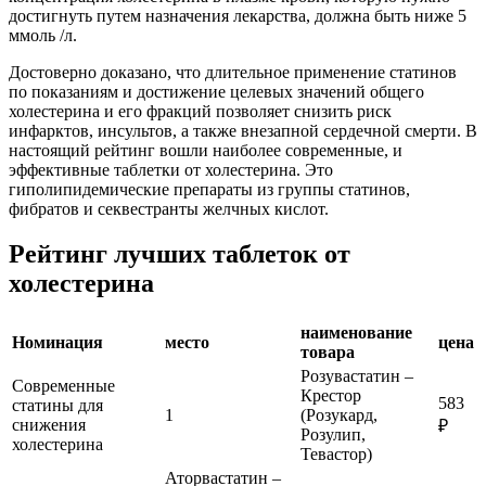
достигнуть путем назначения лекарства, должна быть ниже 5
ммоль /л.
Достоверно доказано, что длительное применение статинов
по показаниям и достижение целевых значений общего
холестерина и его фракций позволяет снизить риск
инфарктов, инсультов, а также внезапной сердечной смерти. В
настоящий рейтинг вошли наиболее современные, и
эффективные таблетки от холестерина. Это
гиполипидемические препараты из группы статинов,
фибратов и секвестранты желчных кислот.
Рейтинг лучших таблеток от
холестерина
наименование
Номинация
место
цена
товара
Розувастатин –
Современные
Крестор
583
статины для
1
(Розукард,
снижения
₽
Розулип,
холестерина
Тевастор)
Аторвастатин –