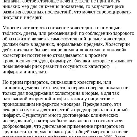
назначит соответствующее лечение. Если не принимать
никаких мер для снижения показателя, то возрастает риск
развития серьезных последствий, что может спровоцировать
инсульт и инфаркт.
Многие считают, что снижение холестерина с помощью
таблеток, диеты, или рекомендаций по соблюдению здорового
образа жизни является самостоятельной целью: холестерин
должен быть в заданных, нормальных пределах. Холестерин
действительно бывает «хорошим» и «плохим», и «плохой»
холестерин постепенно откладывается в просвете
кровеносных сосудов, формирует бляшки, которые вызывают
повышенный риск развития сосудистых катастроф —
инфаркта и инсульта.
Но прием препаратов, снижающих холестерин, или
гиполипидемических средств, в первую очередь показан не
только для поддержания холестерина в норме, а для так
называемой вторичной профилактики у пациентов с
произошедшим инфарктом миокарда. Прежде всего, эти
лекарства нужны для того, чтобы предупредить повторный
инфаркт. Существует много достоверных клинических
исследований, в которых было выявлено на сотнях тысяч
добровольцев, что длительное применение препаратов из
группы статинов уменьшают риск общей смертности после