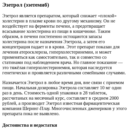
Эзетрол (эзетемиб)
Эзетрол является препаратом, который снижает «плохой»
холестерин в плазме крови по другому механизму. Он не
воздействует на ферменты печени, а предотвращает
всасывание холестерина из пищи в кишечнике. Таким
образом, в печени постепенно истощаются запасы
холестерина после назначения Эзетрола, а затем его
концентрация падает и в крови. Этот препарат показан для
лечения атеросклероза, гиперхолестеринемии, и может
применяться как самостоятельно, так и совместно со
статинами под наблюдением врача. Но главное показание —
это тяжёлая гиперхолестеринемия, которая наследуется
генетически и проявляется различными семейными случаями.
Назначается Эзетрол в любое время дня, вне связи с приемом
пищи. Начальная дозировка Эзетрола составляет 10 мг один
раз в день. Стоимость одной упаковки в 28 таблеток,
рассчитаных на месячный курс, составляет в среднем 2000
рублей, а производит Эзетрол известная фармацевтическая
компания Шеринг-Плау. Многочисленных дженериков у этого
препарата пока не выявлено.
Достоинства и недостатки