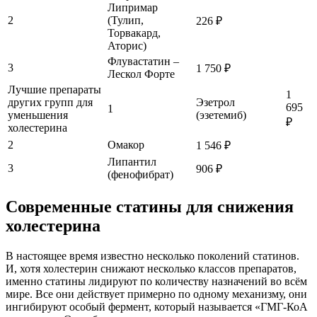
Липримар
2
(Тулип,
226 ₽
Торвакард,
Аторис)
Флувастатин –
3
1 750 ₽
Лескол Форте
Лучшие препараты
1
других групп для
Эзетрол
695
1
уменьшения
(эзетемиб)
₽
холестерина
2
Омакор
1 546 ₽
Липантил
3
906 ₽
(фенофибрат)
Современные статины для снижения
холестерина
В настоящее время известно несколько поколений статинов.
И, хотя холестерин снижают несколько классов препаратов,
именно статины лидируют по количеству назначений во всём
мире. Все они действует примерно по одному механизму, они
ингибируют особый фермент, который называется «ГМГ-КоА