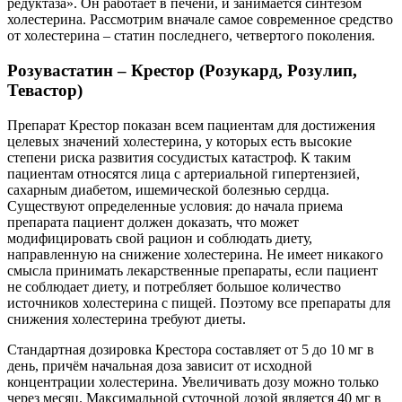
редуктаза». Он работает в печени, и занимается синтезом
холестерина. Рассмотрим вначале самое современное средство
от холестерина – статин последнего, четвертого поколения.
Розувастатин – Крестор (Розукард, Розулип,
Тевастор)
Препарат Крестор показан всем пациентам для достижения
целевых значений холестерина, у которых есть высокие
степени риска развития сосудистых катастроф. К таким
пациентам относятся лица с артериальной гипертензией,
сахарным диабетом, ишемической болезнью сердца.
Существуют определенные условия: до начала приема
препарата пациент должен доказать, что может
модифицировать свой рацион и соблюдать диету,
направленную на снижение холестерина. Не имеет никакого
смысла принимать лекарственные препараты, если пациент
не соблюдает диету, и потребляет большое количество
источников холестерина с пищей. Поэтому все препараты для
снижения холестерина требуют диеты.
Стандартная дозировка Крестора составляет от 5 до 10 мг в
день, причём начальная доза зависит от исходной
концентрации холестерина. Увеличивать дозу можно только
через месяц. Максимальной суточной дозой является 40 мг в