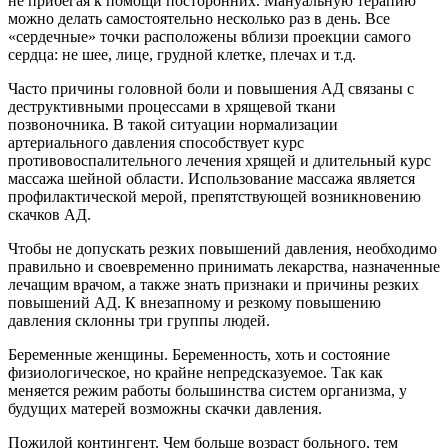
не прибегая к помощи посторонних. Мануальную терапию
можно делать самостоятельно несколько раз в день. Все
«сердечные» точки расположены вблизи проекции самого
сердца: не шее, лице, грудной клетке, плечах и т.д.
Часто причины головной боли и повышения АД связаны с
деструктивными процессами в хрящевой ткани
позвоночника. В такой ситуации нормализации
артериального давления способствует курс
противовоспалительного лечения хрящей и длительный курс
массажа шейной области. Использование массажа является
профилактической мерой, препятствующей возникновению
скачков АД.
Чтобы не допускать резких повышений давления, необходимо
правильно и своевременно принимать лекарства, назначенные
лечащим врачом, а также знать признаки и причины резких
повышений АД. К внезапному и резкому повышению
давления склонны три группы людей.
Беременные женщины. Беременность, хоть и состояние
физиологическое, но крайне непредсказуемое. Так как
меняется режим работы большинства систем организма, у
будущих матерей возможны скачки давления.
Пожилой контингент. Чем больше возраст больного, тем