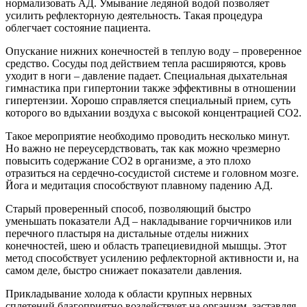
нормализовать АД. Умывание ледяной водой позволяет
усилить рефлекторную деятельность. Такая процедура
облегчает состояние пациента.
Опускание нижних конечностей в теплую воду – проверенное
средство. Сосуды под действием тепла расширяются, кровь
уходит в ноги – давление падает. Специальная дыхательная
гимнастика при гипертонии также эффективны в отношении
гипертензии. Хорошо справляется специальный прием, суть
которого во вдыхании воздуха с высокой концентрацией СО2.
Такое мероприятие необходимо проводить несколько минут.
Но важно не переусердствовать, так как можно чрезмерно
повысить содержание СО2 в организме, а это плохо
отразиться на сердечно-сосудистой системе и головном мозге.
Йога и медитация способствуют плавному падению АД.
Старый проверенный способ, позволяющий быстро
уменьшать показатели АД – накладывание горчичников или
перечного пластыря на дистальные отделы нижних
конечностей, шею и область трапециевидной мышцы. Этот
метод способствует усилению рефлекторной активности и, на
самом деле, быстро снижает показатели давления.
Прикладывание холода к области крупных нервных
сплетений благоприятно воздействует на организм, заставляя