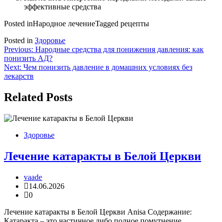
эффективные средства
Posted in
Народное лечение
Tagged
рецепты
Posted in
Здоровье
Навигация
Previous:
Народные средства для понижения давления: как
понизить АД?
по
Next:
Чем понизить давление в домашних условиях без
записям
лекарств
Related Posts
Здоровье
Лечение катаракты в Белой Церкви
vaade
14.06.2026
0
Лечение катаракты в Белой Церкви Anisa Содержание:
Катаракта – это частичное либо полное помутнение