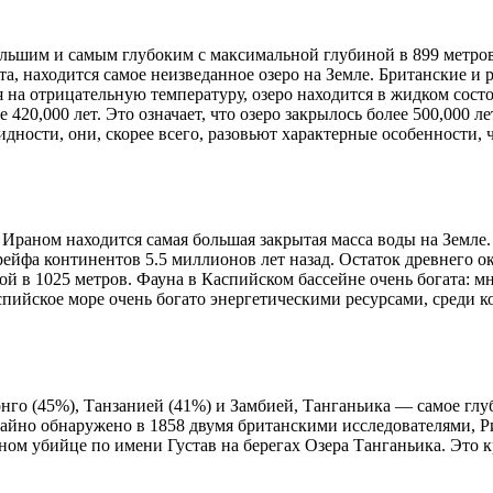
льшим и самым глубоким с максимальной глубиной в 899 метров.
, находится самое неизведанное озеро на Земле. Британские и 
ря на отрицательную температуру, озеро находится в жидком сост
20,000 лет. Это означает, что озеро закрылось более 500,000 ле
видности, они, скорее всего, разовьют характерные особенности
ном находится самая большая закрытая масса воды на Земле. К
рейфа континентов 5.5 миллионов лет назад. Остаток древнего ок
ной в 1025 метров. Фауна в Каспийском бассейне очень богата: 
пийское море очень богато энергетическими ресурсами, среди к
го (45%), Танзанией (41%) и Замбией, Танганьика — самое глуб
чайно обнаружено в 1858 двумя британскими исследователями, 
ом убийце по имени Густав на берегах Озера Танганьика. Это к