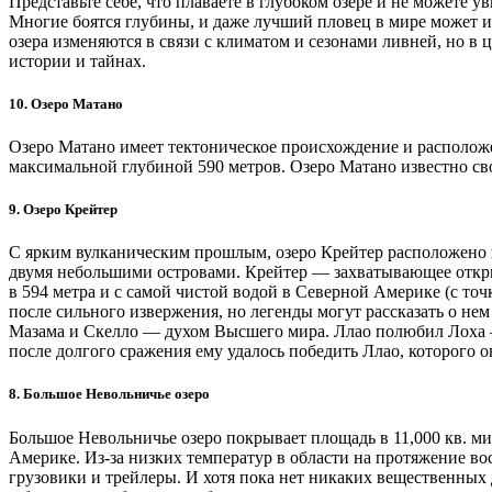
Представьте себе, что плаваете в глубоком озере и не можете
Многие боятся глубины, и даже лучший пловец в мире может и
озера изменяются в связи с климатом и сезонами ливней, но в 
истории и тайнах.
10. Озеро Матано
Озеро Матано имеет тектоническое происхождение и расположе
максимальной глубиной 590 метров. Озеро Матано известно св
9. Озеро Крейтер
С ярким вулканическим прошлым, озеро Крейтер расположено в
двумя небольшими островами. Крейтер — захватывающее открыт
в 594 метра и с самой чистой водой в Северной Америке (с точк
после сильного извержения, но легенды могут рассказать о не
Мазама и Скелло — духом Высшего мира. Ллао полюбил Лоха —
после долгого сражения ему удалось победить Ллао, которого 
8. Большое Невольничье озеро
Большое Невольничье озеро покрывает площадь в 11,000 кв. ми
Америке. Из-за низких температур в области на протяжение вос
грузовики и трейлеры. И хотя пока нет никаких вещественных 