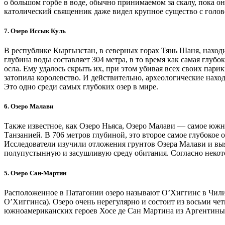
о большом горбе в воде, обычно принимаемом за скалу, пока о
католический священник даже видел крупное существо с голово
7. Озеро Иссык Куль
В республике Кыргызстан, в северных горах Тянь Шаня, находи
глубина воды составляет 304 метра, в то время как самая глуб
осла. Ему удалось скрыть их, при этом убивая всех своих пари
затопила королевство. И действительно, археологические наход
Это одно среди самых глубоких озер в мире.
6. Озеро Малави
Также известное, как Озеро Ньяса, Озеро Малави — самое юж
Танзанией. В 706 метров глубиной, это второе самое глубокое 
Исследователи изучили отложения грунтов Озера Малави и выя
полупустынную и засушливую среду обитания. Согласно некото
5. Озеро Сан-Мартин
Расположенное в Патагонии озеро называют О’Хиггинс в Чили 
О’Хиггинса). Озеро очень нерегулярно и состоит из восьми че
южноамериканских героев Хосе де Сан Мартина из Аргентины 