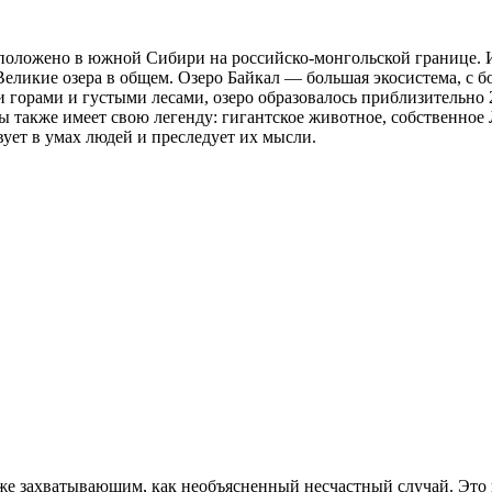
сположено в южной Сибири на российско-монгольской границе. И
Великие озера в общем. Озеро Байкал — большая экосистема, с б
горами и густыми лесами, озеро образовалось приблизительно 2
ды также имеет свою легенду: гигантское животное, собственное
вует в умах людей и преследует их мысли.
же захватывающим, как необъясненный несчастный случай. Это 