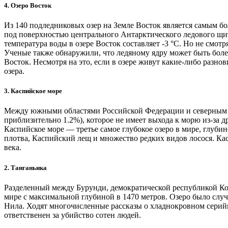
4. Озеро Восток
Из 140 подледниковых озер на Земле Восток является самым бо
под поверхностью центрального Антарктического ледового щита
температура воды в озере Восток составляет -3 °C. Но не смот
Ученые также обнаружили, что ледяному ядру может быть более 4
Восток. Несмотря на это, если в озере живут какие-либо разно
озера.
3. Каспийское море
Между южными областями Российской Федерации и северным Ира
приблизительно 1.2%), которое не имеет выхода к морю из-за д
Каспийское море — третье самое глубокое озеро в мире, глуби
плотва, Каспийский лещ и множество редких видов лосося. Кас
века.
2. Танганьика
Разделенный между Бурунди, демократической республикой Кон
мире с максимальной глубиной в 1470 метров. Озеро было слу
Нила. Ходят многочисленные рассказы о хладнокровном серийн
ответственен за убийство сотен людей.