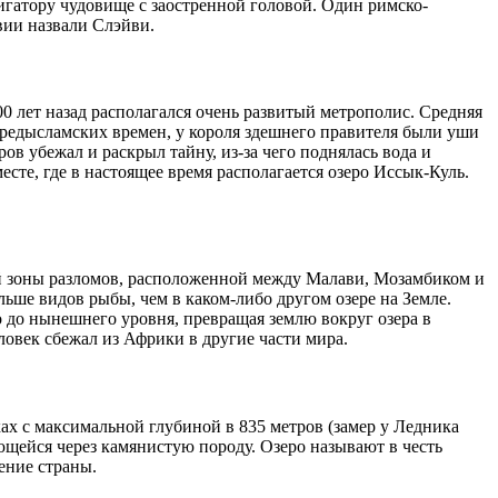
лигатору чудовище с заостренной головой. Один римско-
вии назвали Слэйви.
00 лет назад располагался очень развитый метрополис. Средняя
е предысламских времен, у короля здешнего правителя были уши
ов убежал и раскрыл тайну, из-за чего поднялась вода и
сте, где в настоящее время располагается озеро Иссык-Куль.
й зоны разломов, расположенной между Малави, Мозамбиком и
льше видов рыбы, чем в каком-либо другом озере на Земле.
 до нынешнего уровня, превращая землю вокруг озера в
овек сбежал из Африки в другие части мира.
х с максимальной глубиной в 835 метров (замер у Ледника
ющейся через камянистую породу. Озеро называют в честь
ение страны.