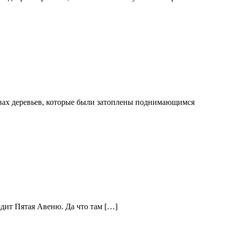
сивах деревьев, которые были затоплены поднимающимся
дит Пятая Авеню. Да что там […]