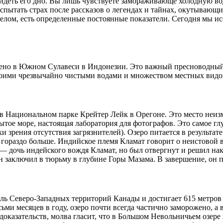
 увидеть его дно. Вы лишь чувствуете замораживающе холодную в
спытать страх после рассказов о легендах и тайнах, окутывающ
целом, есть определенные постоянные показатели. Сегодня мы ис
но в Южном Сулавеси в Индонезии. Это важный пресноводный ре
оими чрезвычайно чистыми водами и множеством местных видов 
 Национальном парке Крейтер Лейк в Орегоне. Это место неизм
ое море, настоящая лаборатория для фотографов. Это самое гл
и зрения отсутствия загрязнителей). Озеро питается в результат
м гораздо больше. Индийское племя Кламат говорит о неистовой
 дочь индейского вождя Кламат, но был отвергнут и решил нак
он заключил в тюрьму в глубине Горы Мазама. В завершение, он
ль Северо-Западных территорий Канады и достигает 615 метров 
ьми месяцев в году, озеро почти всегда частично заморожено, а 
доказательств, молва гласит, что в Большом Невольничьем озер