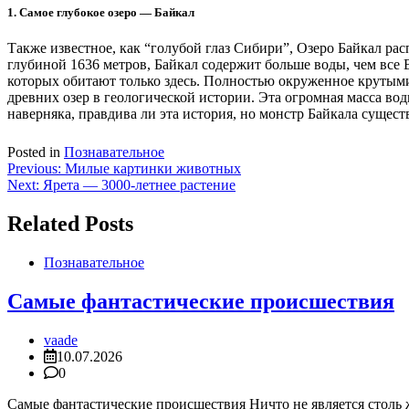
1. Самое глубокое озеро — Байкал
Также известное, как “голубой глаз Сибири”, Озеро Байкал ра
глубиной 1636 метров, Байкал содержит больше воды, чем все 
которых обитают только здесь. Полностью окруженное крутыми 
древних озер в геологической истории. Эта огромная масса во
наверняка, правдива ли эта история, но монстр Байкала сущест
Posted in
Познавательное
Навигация
Previous:
Милые картинки животных
Next:
Ярета — 3000-летнее растение
по
записям
Related Posts
Познавательное
Самые фантастические происшествия
vaade
10.07.2026
0
Самые фантастические происшествия Ничто не является столь 