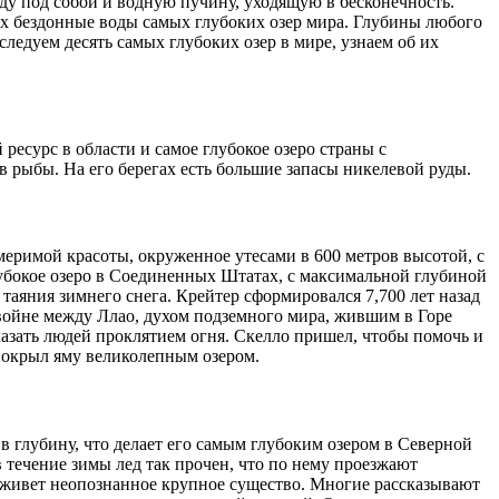
оду под собой и водную пучину, уходящую в бесконечность.
их бездонные воды самых глубоких озер мира. Глубины любого
следуем десять самых глубоких озер в мире, узнаем об их
сурс в области и самое глубокое озеро страны с
рыбы. На его берегах есть большие запасы никелевой руды.
еримой красоты, окруженное утесами в 600 метров высотой, с
убокое озеро в Соединенных Штатах, с максимальной глубиной
е таяния зимнего снега. Крейтер сформировался 7,700 лет назад
 войне между Ллао, духом подземного мира, жившим в Горе
азать людей проклятием огня. Скелло пришел, чтобы помочь и
 покрыл яму великолепным озером.
в глубину, что делает его самым глубоким озером в Северной
в течение зимы лед так прочен, что по нему проезжают
е живет неопознанное крупное существо. Многие рассказывают