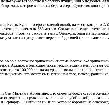
н не погружается обратно в морскую пучину, или о подобном ал
й дракона, которое вышло на берега озера. Существо впоследст
тся Иссык-Куль — озеро с соленой водой, на месте которого 2,5
окая точка снижается на 668 метров. Согласно легенде, в течени
кмахеров, чтобы не раскрыть тайну. Однажды, один из парикмахер
ки указали на присутствие передовой древней цивилизации на ме
ное озеро в восточноафриканской системе Восточно-Африканско
озеро в Африке, и благодаря тропическим водам в нем обитает бо
снили, что 100,000 лет назад уровень воды спал приблизительно
рым ученым, это может быть причиной того, почему ранний чел
и Сан-Мартин в Аргентине. Это самое глубокое озеро в Америка
тко определенных рукавов с молочной голубой водой, просачива
и Бернардо О’Хиггинса из Чили, которые боролись за освобожд