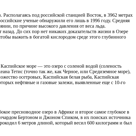
 Располагаясь под российской станцией Восток, в 3962 метрах
российские ученые обнаружили его лишь в 1996 году. Средняя
оянии, по причине высокого давления от веса льда.
т назад. До сих пор нет никаких доказательств жизни в Озере
, чтобы выжить в богатой кислородом среде этого глубинного
аспийское море — это озеро с соленой водой (соленость
еана Тетис (точно так же, как Черное, или Средиземное море),
множество осетровых, Каспийская белая рыба, Каспийская
оторых нефтяные и газовые залежи, выявленные еще с 10-го
окое пресноводное озеро в Африке и второе самое глубокое в
Ричардом Бертоном и Джоном Спиком, в их поисках источника
рокодил 6 метров длиной, который весил 600 килограмм и был