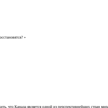
осстановятся? »
ть, что Канада является одной из перспективнейших стран мир