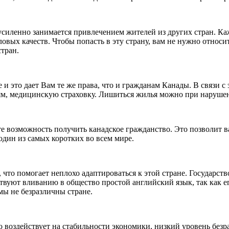
усиленно занимается привлечением жителей из других стран. Ка
вых качеств. Чтобы попасть в эту страну, вам не нужно относит
стран.
и это дает Вам те же права, что и гражданам Канады. В связи с 
ям, медицинскую страховку. Лишиться жилья можно при наруше
 возможность получить канадское гражданство. Это позволит ва
один из самых коротких во всем мире.
, что помогает неплохо адаптироваться к этой стране. Государ
уют вливанию в общество простой английский язык, так как ег
 мы не безразличны стране.
о воздействует на стабильности экономики, низкий уровень без