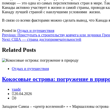
помощи — это одна из самых перспективных стран в мире. Такж
Канады активно участвует в жизни и самой страны, проводя к
Канаду лучшей страной с наилучшими условиями жизни.
В связи со всеми факторами можно сделать вывод, что Канада 
Posted in
Отдых и путешествия
Навигация
Previous:
Приступать к строительству ковчега или ледники Гре
Next:
США — страна достопримечательностей
по
записям
Related Posts
Отдых и путешествия
Кокосовые острова: погружение в прир
vaade
20.04.2026
0
Западное Самоа – «центр вселенной» » « Маршалловы острова –