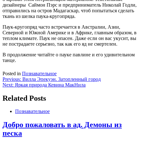
дизайнеры Саймон Пэрс и предприниматель Николай Годли,
отправились на остров Мадагаскар, чтоб попытаться сделать
ткань из шелка паука-кругопряда.
Паук-кругопряд часто встречается в Австралии, Азии,
Северной и Южной Америке и в Африке, главным образом, в
теплом климате. Паук не опасен. Даже если он вас укусит, вы
не пострадаете серьезно, так как его яд не смертелен.
В продолжение читайте о пауке павлине и его удивительном
танце.
Posted in
Познавательное
Навигация
Previous:
Вилла Эпекуэн. Затопленный город
Next:
Яркая природа Кевина МакНила
по
записям
Related Posts
Познавательное
Добро пожаловать в ад. Демоны из
песка