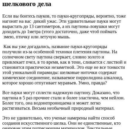
шелкового дела
Если вы боитесь пауков, то пауки-кругопряды, вероятно, тоже
нагонят на вас дикий ужас. Эти удивительные пауки могут
вырастать до 13 сантиметров, а их паутины-ловушки могут
доходить до 1метра (этого достаточно, даже чтоб поймать
змею, птичку или летучую мышь.
Как вы уже догадались, название пауки-кругопряды
получили из-за особенной техники плетения паутины. На
солнечном свету паутина сверкает, словно золото и
привлекает пчел, в то время, как в тени, сливается с листвой и
становится практически незаметной. Это еще не все тонкости
этой уникальной пирамиды: шелковые ниточки содержат
химическое соединение, называемое пирролидина алкалоид,
которое хорошо отпугивает муравьев. Умно, правда?
Все пауки могут сплести надежную паутину. Доказано, что
паутина в 5 раз прочнее стали и более эластична, чем нейлон.
Более того, она водонепроницаема и может легко
растягиваться. Весьма необычный природный материал.
Это не удивительно, что ученые намерены найти способ
создания искусственного шелка. Они не единственные, кто
очарован этим потрясающим материалом. Текстильные