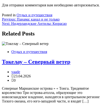
Для отправки комментария вам необходимо авторизоваться.
Posted in
Отдых и путешествия
Навигация
Previous:
Панама: канал и не только
Next:
Нидерландские Антилы: Кюрасао
по
записям
Related Posts
Отдых и путешествия
Токелау – Северный ветер
vaade
23.04.2026
0
Северные Марианские острова » « Тонга. Тридевятое
королевство Три острова-атолла, образующие это
новозеландское владение, находятся в центральном регионе
Тихого океана, его юго-западной части, и входят […]