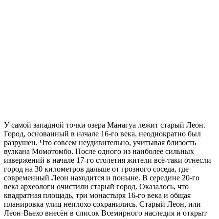
У самой западной точки озера Манагуа лежит старый Леон.
Город, основанный в начале 16-го века, неоднократно был
разрушен. Что совсем неудивительно, учитывая близость
вулкана Момотомбо. После одного из наиболее сильных
извержений в начале 17-го столетия жители всё-таки отнесли
город на 30 километров дальше от грозного соседа, где
современный Леон находится и поныне. В середине 20-го
века археологи очистили старый город. Оказалось, что
квадратная площадь, три монастыря 16-го века и общая
планировка улиц неплохо сохранились. Старый Леон, или
Леон-Вьехо внесён в список Всемирного наследия и открыт