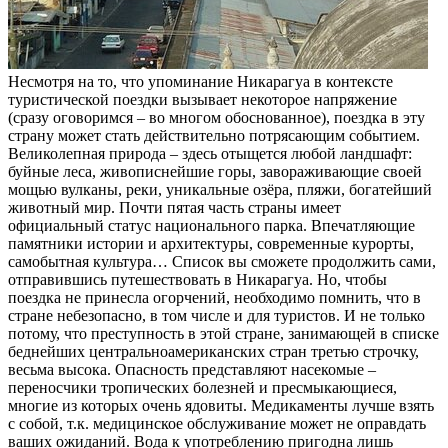
Несмотря на то, что упоминание Никарагуа в контексте
туристической поездки вызывает некоторое напряжение
(сразу оговоримся – во многом обоснованное), поездка в эту
страну может стать действительно потрясающим событием.
Великолепная природа – здесь отыщется любой ландшафт:
буйные леса, живописнейшие горы, завораживающие своей
мощью вулканы, реки, уникальные озёра, пляжи, богатейший
животный мир. Почти пятая часть страны имеет
официальный статус национального парка. Впечатляющие
памятники истории и архитектуры, современные курорты,
самобытная культура… Список вы сможете продолжить сами,
отправившись путешествовать в Никарагуа. Но, чтобы
поездка не принесла огорчений, необходимо помнить, что в
стране небезопасно, в том числе и для туристов. И не только
потому, что преступность в этой стране, занимающей в списке
беднейших центральноамериканских стран третью строчку,
весьма высока. Опасность представляют насекомые –
переносчики тропических болезней и пресмыкающиеся,
многие из которых очень ядовиты. Медикаменты лучше взять
с собой, т.к. медицинское обслуживание может не оправдать
ваших ожиданий. Вода к употреблению пригодна лишь