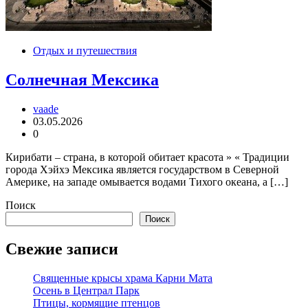
Отдых и путешествия
Солнечная Мексика
vaade
03.05.2026
0
Кирибати – страна, в которой обитает красота » « Традиции
города Хэйхэ Мексика является государством в Северной
Америке, на западе омывается водами Тихого океана, а […]
Поиск
Поиск
Свежие записи
Священные крысы храма Карни Мата
Осень в Централ Парк
Птицы, кормящие птенцов