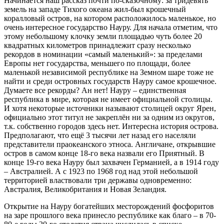
Начинается наш рассказ почти по-сказочному: за тридевять
земель на западе Тихого океана жил-был крошечный
коралловый остров, на котором расположилось маленькое, но
очень интересное государство Науру. Для начала отметим, что
этому небольшому клочку земли площадью чуть более 20
квадратных километров принадлежит сразу несколько
рекордов в номинации «самый маленький»: за пределами
Европы нет государства, меньшего по площади, более
маленькой независимой республике на Земном шаре тоже не
найти и среди островных государств Науру самое крошечное.
Думаете все рекорды? Ан нет! Науру – единственная
республика в мире, которая не имеет официальной столицы.
И хотя некоторые источники называют столицей округ Ярен,
официально этот титул не закреплён ни за одним из округов,
т.к. собственно городов здесь нет. Интересна история острова.
Предполагают, что ещё 3 тысячи лет назад его населяли
представители праокеанского этноса. Англичане, открывшие
остров в самом конце 18-го века назвали его Приятный. В
конце 19-го века Науру был захвачен Германией, а в 1914 году
– Австралией. А с 1923 по 1968 год над этой небольшой
территорией властвовали три державы одновременно:
Австралия, Великобритания и Новая Зеландия.
Открытие на Науру богатейших месторождений фосфоритов
на заре прошлого века принесло республике как благо – в 70-