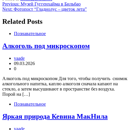
Навигация
Previous:
Музей Гуггенхайма в Бильбао
Next:
Фотопост “Гладиолус – цветок лета”
по
записям
Related Posts
Познавательное
Алкоголь под микроскопом
vaade
09.03.2026
0
Алкоголь под микроскопом Для того, чтобы получить снимок
алкогольного напитка, каплю алкоголя сначала капают на
стекло, а затем высушивают в пространстве без воздуха.
Порой на […]
Познавательное
Яркая природа Кевина МакНила
vaade