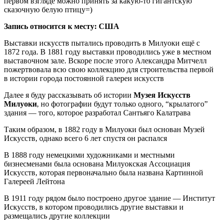
первом взгляде можно принять за какую-то гигантскую
сказочную белую птицу=)
Запись относится к месту: США
Выставки искусств пытались проводить в Милуоки ещё с
1872 года. В 1881 году выставки проводились уже в местном
выставочном зале. Вскоре после этого Александра Митчелл
пожертвовала всю свою коллекцию для строительства первой
в истории города постоянной галереи искусств
Далее я буду рассказывать об истории
Музея Искусств
Милуоки
, но фотографии будут только одного, “крылатого”
здания — того, которое разработал Сантьяго Калатрава
Таким образом, в 1882 году в Милуоки был основан Музей
Искусств, однако всего 6 лет спустя он распался
В 1888 году немецкими художниками и местными
бизнесменами была основана Милуокская Ассоциация
Искусств, которая первоначально была названа Картинной
Галереей Лейтона
В 1911 году рядом было построено другое здание — Институт
Искусств, в котором проводились другие выставки и
размещались другие коллекции