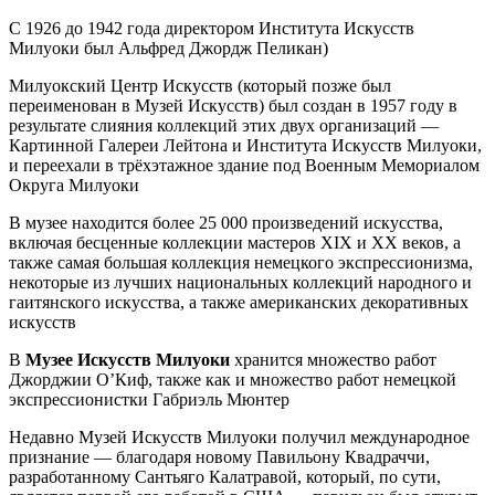
С 1926 до 1942 года директором Института Искусств
Милуоки был Альфред Джордж Пеликан)
Милуокский Центр Искусств (который позже был
переименован в Музей Искусств) был создан в 1957 году в
результате слияния коллекций этих двух организаций —
Картинной Галереи Лейтона и Института Искусств Милуоки,
и переехали в трёхэтажное здание под Военным Мемориалом
Округа Милуоки
В музее находится более 25 000 произведений искусства,
включая бесценные коллекции мастеров XIX и XX веков, а
также самая большая коллекция немецкого экспрессионизма,
некоторые из лучших национальных коллекций народного и
гаитянского искусства, а также американских декоративных
искусств
В
Музее Искусств Милуоки
хранится множество работ
Джорджии О’Киф, также как и множество работ немецкой
экспрессионистки Габриэль Мюнтер
Недавно Музей Искусств Милуоки получил международное
признание — благодаря новому Павильону Квадраччи,
разработанному Сантьяго Калатравой, который, по сути,