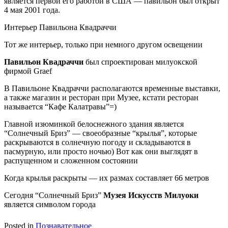
является первой его работой в США — павильон был открыт
4 мая 2001 года.
Интерьер Павильона Квадраччи
Тот же интерьер, только при немного другом освещении
Павильон Квадраччи
был спроектирован милуокской
фирмой Graef
В Павильоне Квадраччи располагаются временные выставки,
а также магазин и ресторан при Музее, кстати ресторан
называется “Кафе Калатравы”=)
Главной изюминкой белоснежного здания является
“Солнечный Бриз” — своеобразные “крылья”, которые
раскрываются в солнечную погоду и складываются в
пасмурную, или просто ночью) Вот как они выглядят в
распущенном и сложенном состоянии
Когда крылья раскрыты — их размах составляет 66 метров
Сегодня “Солнечный Бриз”
Музея Искусств Милуоки
является символом города
Posted in
Познавательное