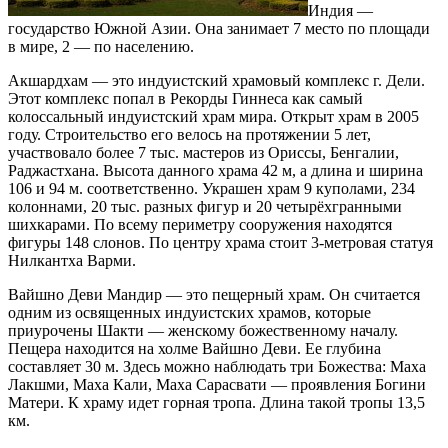
Индия —
государство Южной Азии. Она занимает 7 место по площади
в мире, 2 — по населению.
Акшардхам — это индуистский храмовый комплекс г. Дели.
Этот комплекс попал в Рекорды Гиннеса как самый
колоссальный индуистский храм мира. Открыт храм в 2005
году. Строительство его велось на протяжении 5 лет,
участвовало более 7 тыс. мастеров из Ориссы, Бенгалии,
Раджастхана. Высота данного храма 42 м, а длина и ширина
106 и 94 м. соответственно. Украшен храм 9 куполами, 234
колоннами, 20 тыс. разных фигур и 20 четырёхгранными
шихкарами. По всему периметру сооружения находятся
фигуры 148 слонов. По центру храма стоит 3-метровая статуя
Нилкантха Варми.
Вайшно Деви Мандир — это пещерный храм. Он считается
одним из освященных индуистских храмов, которые
приурочены Шакти — женскому божественному началу.
Пещера находится на холме Вайшно Деви. Ее глубина
составляет 30 м. Здесь можно наблюдать три Божества: Маха
Лакшми, Маха Кали, Маха Сарасвати — проявления Богини
Матери. К храму идет горная тропа. Длина такой тропы 13,5
км.