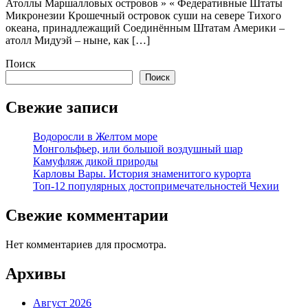
Атоллы Маршалловых островов » « Федеративные Штаты
Микронезии Крошечный островок суши на севере Тихого
океана, принадлежащий Соединённым Штатам Америки –
атолл Мидуэй – ныне, как […]
Поиск
Поиск
Свежие записи
Водоросли в Желтом море
Монгольфьер, или большой воздушный шар
Камуфляж дикой природы
Карловы Вары. История знаменитого курорта
Топ-12 популярных достопримечательностей Чехии
Свежие комментарии
Нет комментариев для просмотра.
Архивы
Август 2026