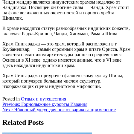
Чанди мандир является индуистским храмом недалеко от
Чандигарха. Посвящен он богине силы — Чанди. Храм стоит
на фоне великолепных окрестностей и горного хребта
Шивалик.
В храме находятся статуи разнообразных индийских божеств,
включая: Радха-Кришна, Чанди, Хануман, Рама и Шива.
Храм Лингараджа — это храм, который расположен в г.
Бхубанешвар, — самый огромный храм в штате Орисса. Храм
является памятником архитектуры раннего средневековья.
Основан в XI веке, однако имеются данные, что в VI веке
здесь находился индуистский храм.
Храм Лингараджа приурочен фаллическому культу Шивы,
который популярен большим числом скульптур,
изображающих сцены индуистской мифологии.
Posted in
Отдых и путешествия
Навигация
Previous:
Горнолыжные курорты Израиля
Next:
Яблочный уксус для ног от варикоза применение
по
записям
Related Posts