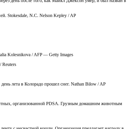
через день после того, как Майкл Джексон умер, и был назван в
 Stokesdale, N.C. Nelson Kepley / AP
lia Kolesnikova / AFP — Getty Images
 Reuters
день лета в Колорадо прошел снег. Nathan Bilow / AP
животных, организованной PDSA. Грузным домашним животным
енту с несчастной кошли. Организация предлагает награду в