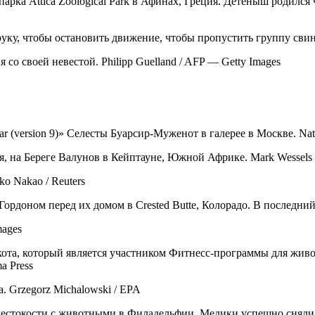
арка Attica Zoological Park в Афинах, Греция. Детёныш родился 
, чтобы остановить движение, чтобы пропустить группу свиней.
со своей невестой. Philipp Guelland / AFP — Getty Images
r (version 9)» Селесты Буарсир-Муженот в галерее в Москве. Nata
 на Береге Валунов в Кейптауне, Южной Африке. Mark Wessels /
o Nakao / Reuters
ордоном перед их домом в Crested Butte, Колорадо. В последний 
mages
го кота, который является участником Фитнесс-программы для 
a Press
. Grzegorz Michalowski / EPA
естокости с животными в Филадельфии. Медики успешно сняли л