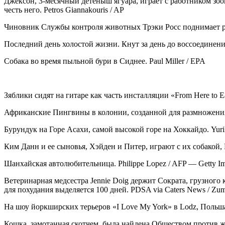
Джексон, 3-месячный детёныш ягуара, играет с работником зооп
честь него. Petros Giannakouris / AP
Чиновник Службы контроля животных Трэки Росс поднимает руку
Последний день холостой жизни. Кнут за день до воссоединения 
Собака во время пыльной бури в Сиднее. Paul Miller / EPA
Зяблики сидят на гитаре как часть инсталляции «From Here to Ea
Африканские Пингвины в колонии, созданной для размножения,
Бурундук на Горе Асахи, самой высокой горе на Хоккайдо. Yurik
Ким Данн и ее сыновья, Хэйден и Питер, играют с их собакой, Г
Шанхайская автолюбительница. Philippe Lopez / AFP — Getty I
Ветеринарная медсестра Jennie Doig держит Сократа, грузно
для похудания выделяется 100 дней. PDSA via Caters News / Zum
На шоу йоркширских терьеров «I Love My York» в Lodz, Польша
Кошка, замотанная скотчем, была найдена Обществом против ж