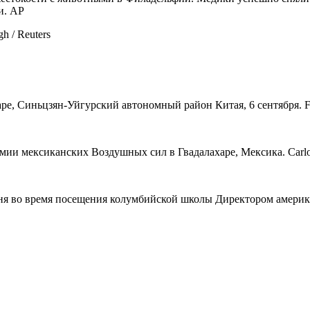
и. AP
h / Reuters
е, Синьцзян-Уйгурский автономный район Китая, 6 сентября. Fil
ии мексиканских Воздушных сил в Гвадалахаре, Мексика. Carlos
огня во время посещения колумбийской школы Директором амери