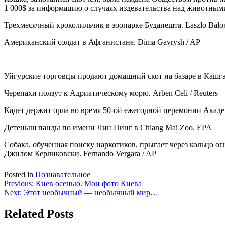
1 000$ за информацию о случаях издевательства над животным
Трехмесячный кроколильчик в зоопарке Будапешта. Laszlo Balog
Американский солдат в Афганистане. Dima Gavrysh / AP
Уйгурские торговцы продают домашний скот на базаре в Кашгар
Черепахи ползут к Адриатическому морю. Arben Celi / Reuters
Кадет держит орла во время 50-ой ежегодной церемонии Академ
Детеныш панды по имени Лин Пинг в Chiang Mai Zoo. EPA
Собака, обученная поиску наркотиков, прыгает через кольцо 
Джилом Керликовски. Fernando Vergara / AP
Posted in
Познавательное
Навигация
Previous:
Киев осенью. Мои фото Киева
Next:
Этот необычный — необычный мир…
по
записям
Related Posts