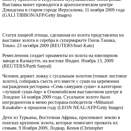
Выставка монет проводится в археологическом центре
Дэвидсона в старом городе Иерусалима. 11 ноября 2009 года
(GALI TIBBON/AFP/Getty Images)
Статуя хищной птицы, сделанная из золота представлена на
выставке золота и серебра в супермаркете Гинза Танака,
Токио. 23 октября 2009 (REUTERS/Issei Kato)
Ремесленник создает орнаменты из золота на ювелирном
заводе в Калькутте, на востоке Индии. Ноябрь 13, 2009
(REUTERS/Parth Sanyal)
Человек держит ложку с сусальным золотом (тонкое листовое
золото), собираясь съесть его вместе с суши на церемонии
награждения ресторана «Семь самураев суши» в категории
«лучший суши-бар» в Олимпийском выставочном центре в
Лондоне 14 ноября 2009 года. Сусальное золото было
ингредиентом в меню ресторана-победителя «Mitsunori
Kusakabe» в прошлом году (LEON NEAL/AFP/Getty Images)
Дети из Турканы, Восточная Африка, просеивают землю в
поисках крупинок золота, которые помогают прожить их
семьям. 9 Ноября 2009, Лодвар, Кения (Christopher