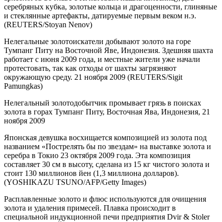
серебряных кубка, золотые кольца и драгоценности, глиняные
и стеклянные артефакты, датируемые первым веком н.э.
(REUTERS/Stoyan Nenov)
Нелегальные золотоискатели добывают золото на горе
Тумпанг Питу на Восточной Яве, Индонезия. Здешняя шахта
работает с июня 2009 года, и местные жители уже начали
протестовать, так как отходы от шахты загрязняют
окружающую среду. 21 ноября 2009 (REUTERS/Sigit
Pamungkas)
Нелегальный золотодобытчик промывает грязь в поисках
золота в горах Тумпанг Питу, Восточная Ява, Индонезия, 21
ноября 2009
Японская девушка восхищается композицией из золота под
названием «Пострелять бы по звездам» на выставке золота и
серебра в Токио 23 октября 2009 года. Эта композиция
составляет 30 см в высоту, сделана из 15 кг чистого золота и
стоит 130 миллионов йен (1,3 миллиона долларов).
(YOSHIKAZU TSUNO/AFP/Getty Images)
Расплавленные золото и флюс используются для очищения
золота и удаления примесей. Плавка происходит в
специальной индукционной печи предприятия Dvir & Stoler