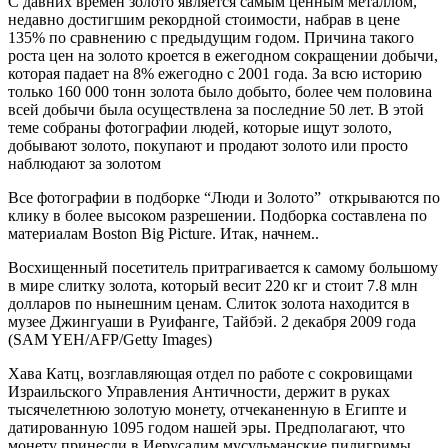
С давних времен золото является самым ценным металлом,
недавно достигшим рекордной стоимости, набрав в цене
135% по сравнению с предыдущим годом. Причина такого
роста цен на золото кроется в ежегодном сокращении добычи,
которая падает на 8% ежегодно с 2001 года. За всю историю
только 160 000 тонн золота было добыто, более чем половина
всей добычи была осуществлена за последние 50 лет. В этой
теме собраны фотографии людей, которые ищут золото,
добывают золото, покупают и продают золото или просто
наблюдают за золотом
Все фотографии в подборке “Люди и Золото” открываются по
клику в более высоком разрешении. Подборка составлена по
материалам Boston Big Picture. Итак, начнем..
Восхищенный посетитель притрагивается к самому большому
в мире слитку золота, который весит 220 кг и стоит 7.8 млн
долларов по нынешним ценам. Слиток золота находится в
музее Джингуаши в Руифанге, Тайбэй. 2 декабря 2009 года
(SAM YEH/AFP/Getty Images)
Хава Катц, возглавляющая отдел по работе с сокровищами
Израильского Управления Античности, держит в руках
тысячелетнюю золотую монету, отчеканенную в Египте и
датированную 1095 годом нашей эры. Предполагают, что
монету принесли в Иерусалим мусульманские пилигримы.