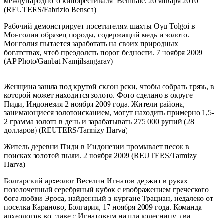
международного кинофестиваля Berlinale. 20 января 2010
(REUTERS/Fabrizio Bensch)
Рабочий демонстрирует посетителям шахты Oyu Tolgoi в
Монголии образец породы, содержащий медь и золото.
Монголия пытается заработать на своих природных
богатствах, чтоб преодолеть порог бедности. 7 ноября 2009
(AP Photo/Ganbat Namjilsangarav)
Женщина зашла под крутой склон реки, чтобы собрать грязь, в
которой может находится золото. Фото сделано в округе
Пиди, Индонезия 2 ноября 2009 года. Жители района,
занимающиеся золотоисканием, могут находить примерно 1,5-
2 грамма золота в день и зарабатывать 275 000 рупий (28
долларов) (REUTERS/Tarmizy Harva)
Житель деревни Пиди в Индонезии промывает песок в
поисках золотой пыли. 2 ноября 2009 (REUTERS/Tarmizy
Harva)
Болгарский археолог Веселин Игнатов держит в руках
позолоченный серебряный кубок с изображением греческого
бога любви Эроса, найденный в кургане Трациан, недалеко от
поселка Караново, Болгария, 17 ноября 2009 года. Команда
археологов во главе с Игнатовым нашла колесницу, два