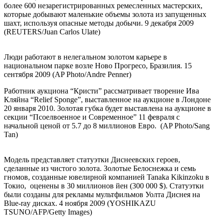
более 600 незарегистрированных ремесленных мастерских,
которые добывают маленькие объемы золота из запущенных
шахт, используя опасные методы добычи. 9 декабря 2009
(REUTERS/Juan Carlos Ulate)
Люди работают в нелегальном золотом карьере в
национальном парке возле Ново Прогресо, Бразилия. 15
сентября 2009 (AP Photo/Andre Penner)
Работник аукциона “Кристи” рассматривает творение Ива
Кляйна “Relief Sponge”, выставленное на аукционе в Лондоне
20 января 2010. Золотая губка будет выставлена на аукционе в
секции “Псоелвоенное и Современное” 11 февраля с
начальной ценой от 5.7 до 8 миллионов Евро. (AP Photo/Sang
Tan)
Модель представляет статуэтки Диснеевских героев,
сделанные из чистого золота. Золотые Белоснежка и семь
гномов, созданные ювелирной компанией Tanaka Kikinzoku в
Токио, оценены в 30 миллионов йен (300 000 $). Статуэтки
были созданы для рекламы мультфильмов Уолта Диснея на
Blue-ray дисках. 4 ноября 2009 (YOSHIKAZU
TSUNO/AFP/Getty Images)