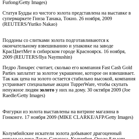
Furlong/Getty Images)
Статуя Будды из чистого золота представлена на выставке в
супермаркете Гинза Танака, Токио. 26 ноября, 2009
(REUTERS/Yuriko Nakao)
Поддоны со слитками золота подготавливаются к
окончательному взвешиванию и упаковке на заводе
КрасЦветМет в сибирском городе Красноярск. 16 ноября,
2009 (REUTERS/Ilya Naymushin)
Педро Линарес считает, сколько его компания Fast Cash Gold
Parties заплатит за золотое украшение, которое он взвешивает.
Так как цена на золото остается стабильно высокой, компания
устраивает специальные акции TupperWare, чтобы скупать
ненужное людям
золото
у них на дому. 30 октября 2009 (Joe
Raedle/Getty Images)
Фигурки из золота выставлены на витрине магазина в
Гонконге. 17 ноября 2009 (MIKE CLARKE/AFP/Getty Images)
Колумбийские искатели золота добывают драгоценный
металл на реке Дагау, Сарагоса, Колумбия. Около 8 тысяч