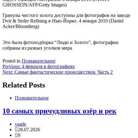
GHOSSEIN/AFP/Getty Images)
Гранулы чистого золота доступны для фотографов на заводе
Dvir & Stoler Refining в Нью-Йорке. 4 января 2010 (Daniel
Acker/Bloomberg)
Это была фотоподборка “Люди и Золото”, фотографии
собраны из разных уголков мира
Posted in
Познавательное
Навигация
Previous:
4 февраля в фотографиях
Next:
Самые фантастические происшествия. Часть 2
по
записям
Related Posts
Познавательное
10 самых причудливых озёр и рек
vaade
28.07.2026
0