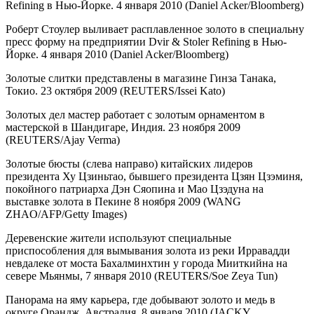
Refining в Нью-Йорке. 4 января 2010 (Daniel Acker/Bloomberg)
Роберт Стоулер выливает расплавленное золото в специальну
пресс форму на предприятии Dvir & Stoler Refining в Нью-
Йорке. 4 января 2010 (Daniel Acker/Bloomberg)
Золотые слитки представлены в магазине Гинза Танака,
Токио. 23 октября 2009 (REUTERS/Issei Kato)
Золотых дел мастер работает с золотым орнаментом в
мастерской в Шандигаре, Индия. 23 ноября 2009
(REUTERS/Ajay Verma)
Золотые бюсты (слева направо) китайских лидеров
президента Ху Цзиньтао, бывшего президента Цзян Цзэминя,
покойного патриарха Дэн Сяопина и Мао Цзэдуна на
выставке золота в Пекине 8 ноября 2009 (WANG
ZHAO/AFP/Getty Images)
Деревенские жители используют специальные
приспособления для вымывания золота из реки Ирравадди
невдалеке от моста Бахалминхтин у города Мииткийна на
севере Мьянмы, 7 января 2010 (REUTERS/Soe Zeya Tun)
Панорама на яму карьера, где добывают золото и медь в
округе Орандж, Австралия. 8 января 2010 (JACKY