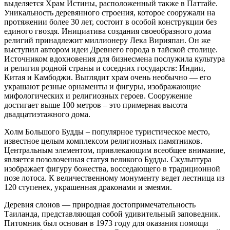
выделяется Храм Истины, расположенный также в Паттайе.
Уникальность деревянного строения, которое сооружали на
протяжении более 30 лет, состоит в особой конструкции без
единого гвоздя. Инициатива создания своеобразного дома
религий принадлежит миллионеру Лека Вирияпан. Он же
выступил автором идеи Древнего города в тайской столице.
Источником вдохновения для бизнесмена послужила культура
и религия родной страны и соседних государств: Индии,
Китая и Камбоджи. Выглядит храм очень необычно — его
украшают резные орнаменты и фигуры, изображающие
мифологических и религиозных героев. Сооружение
достигает выше 100 метров – это примерная высота
двадцатиэтажного дома.
Холм Большого Будды – популярное туристическое место,
известное целым комплексом религиозных памятников.
Центральным элементом, привлекающим всеобщее внимание,
является позолоченная статуя великого Будды. Скульптура
изображает фигуру божества, восседающего в традиционной
позе лотоса. К величественному монументу ведет лестница из
120 ступенек, украшенная драконами и змеями.
Деревня слонов — природная достопримечательность
Таиланда, представляющая собой удивительный заповедник.
Питомник был основан в 1973 году для оказания помощи