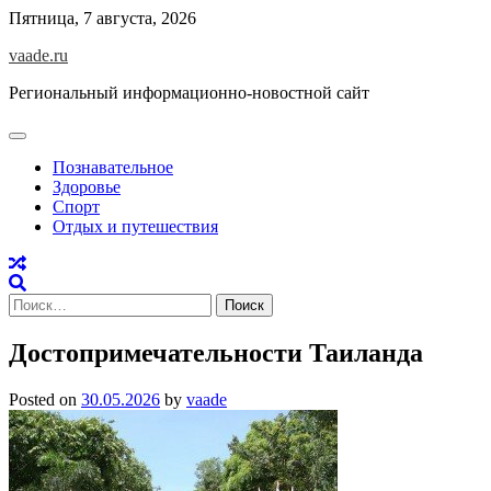
Skip
Пятница, 7 августа, 2026
to
vaade.ru
content
Региональный информационно-новостной сайт
Познавательное
Здоровье
Спорт
Отдых и путешествия
Найти:
Достопримечательности Таиланда
Posted on
30.05.2026
by
vaade