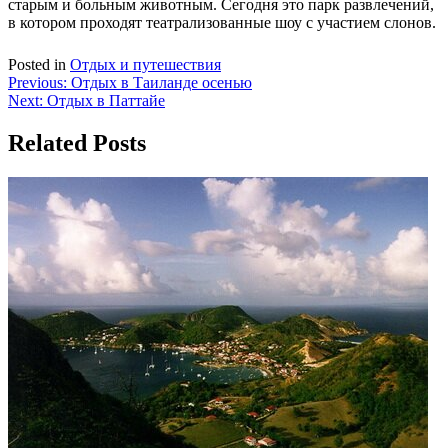
старым и больным животным. Сегодня это парк развлечений,
в котором проходят театрализованные шоу с участием слонов.
Posted in
Отдых и путешествия
Навигация
Previous:
Отдых в Таиланде осенью
Next:
Отдых в Паттайе
по
записям
Related Posts