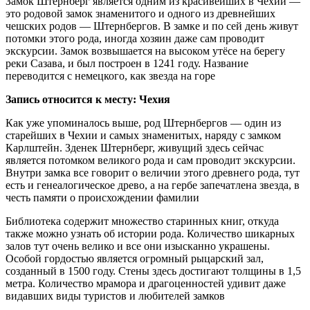
Замок Штернберг является одним из красивейших в Чехии —
это родовой замок знаменитого и одного из древнейших
чешских родов — Штернбергов. В замке и по сей день живут
потомки этого рода, иногда хозяин даже сам проводит
экскурсии. Замок возвышается на высоком утёсе на берегу
реки Сазава, и был построен в 1241 году. Название
переводится с немецкого, как звезда на горе
Запись относится к месту: Чехия
Как уже упоминалось выше, род Штернбергов — один из
старейших в Чехии и самых знаменитых, наряду с замком
Карлштейн. Зденек Штернберг, живущий здесь сейчас
является потомком великого рода и сам проводит экскурсии.
Внутри замка все говорит о величии этого древнего рода, тут
есть и генеалогическое древо, а на гербе запечатлена звезда, в
честь памяти о происхождении фамилии
Библиотека содержит множество старинных книг, откуда
также можно узнать об истории рода. Количество шикарных
залов тут очень велико и все они изысканно украшены.
Особой гордостью является огромный рыцарский зал,
созданный в 1500 году. Стены здесь достигают толщины в 1,5
метра. Количество мрамора и драгоценностей удивит даже
видавших виды туристов и любителей замков