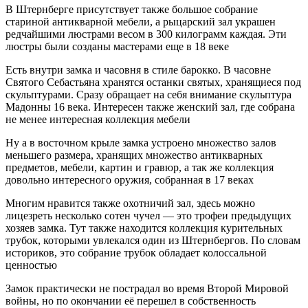
В Штернберге присутствует также большое собрание
стариной антикварной мебели, а рыцарский зал украшен
редчайшими люстрами весом в 300 килограмм каждая. Эти
люстры были созданы мастерами еще в 18 веке
Есть внутри замка и часовня в стиле барокко. В часовне
Святого Себастьяна хранятся останки святых, хранящиеся под
скульптурами. Сразу обращает на себя внимание скульптура
Мадонны 16 века. Интересен также женский зал, где собрана
не менее интересная коллекция мебели
Ну а в восточном крыле замка устроено множество залов
меньшего размера, хранящих множество антикварных
предметов, мебели, картин и гравюр, а так же коллекция
довольно интересного оружия, собранная в 17 веках
Многим нравится также охотничий зал, здесь можно
лицезреть несколько сотен чучел — это трофеи предыдущих
хозяев замка. Тут также находится коллекция курительных
трубок, которыми увлекался один из Штернбергов. По словам
историков, это собрание трубок обладает колоссальной
ценностью
Замок практически не пострадал во время Второй Мировой
войны, но по окончании её перешел в собственность