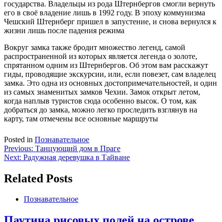
государства. Владельцы из рода Штернбергов смогли вернуть
его в своё владение лишь в 1992 году. В эпоху коммунизма
Чешский Штернберг пришел в запустение, и снова вернулся к
жизни лишь после падения режима
Вокруг замка также бродит множество легенд, самой
распространенной из которых является легенда о золоте,
спрятанном одним из Штернбергов. Об этом вам расскажут
гиды, проводящие экскурсии, или, если повезет, сам владелец
замка. Это одна из основных достопримечательностей, и один
из самых знаменитых замков Чехии. Замок открыт летом,
когда наплыв туристов сюда особенно высок. О том, как
добраться до замка, можно легко проследить взглянув на
карту, там отмечены все основные маршруты
Posted in
Познавательное
Навигация
Previous:
Танцующий дом в Праге
Next:
Радужная деревушка в Тайване
по
записям
Related Posts
Познавательное
Паутина рисовых полей на острове