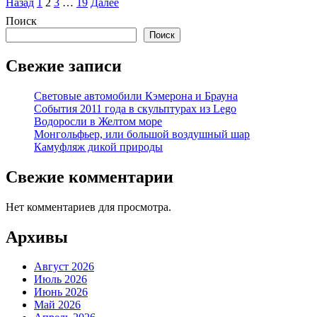
Пагинация
Назад
1
2
3
…
19
Далее
записей
Поиск
Поиск
Свежие записи
Световые автомобили Кэмерона и Брауна
События 2011 года в скульптурах из Lego
Водоросли в Желтом море
Монгольфьер, или большой воздушный шар
Камуфляж дикой природы
Свежие комментарии
Нет комментариев для просмотра.
Архивы
Август 2026
Июль 2026
Июнь 2026
Май 2026