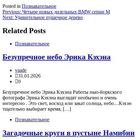
Posted in
Познавательное
Навигация
Previous:
Четыре новых дизельных BMW серии М
Next:
Удивительное пушечное дерево
по
записям
Related Posts
Познавательное
Безупречное небо Эрика Кэхэна
vaade
31.01.2026
0
Безупречное небо Эрика Кэхэна Работы нью-йоркского
фотографа Эрика Кэхэна выглядят необычно и очень
интересно . Это свет, восход или закат солнца, небо…Кэхэн
тщательно выбирает время, […]
Познавательное
Загадочные круги в пустыне Намибии