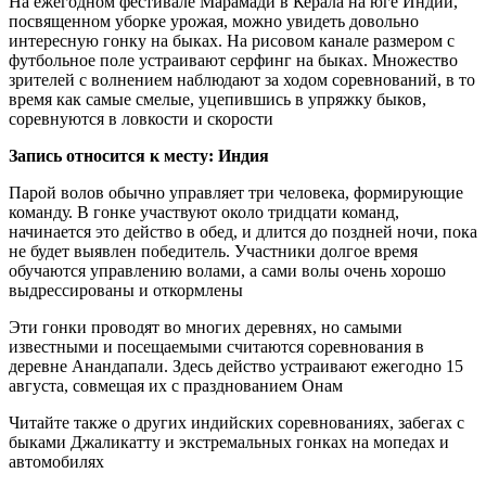
На ежегодном фестивале Марамади в Керала на юге Индии,
посвященном уборке урожая, можно увидеть довольно
интересную гонку на быках. На рисовом канале размером с
футбольное поле устраивают серфинг на быках. Множество
зрителей с волнением наблюдают за ходом соревнований, в то
время как самые смелые, уцепившись в упряжку быков,
соревнуются в ловкости и скорости
Запись относится к месту: Индия
Парой волов обычно управляет три человека, формирующие
команду. В гонке участвуют около тридцати команд,
начинается это действо в обед, и длится до поздней ночи, пока
не будет выявлен победитель. Участники долгое время
обучаются управлению волами, а сами волы очень хорошо
выдрессированы и откормлены
Эти гонки проводят во многих деревнях, но самыми
известными и посещаемыми считаются соревнования в
деревне Анандапали. Здесь действо устраивают ежегодно 15
августа, совмещая их с празднованием Онам
Читайте также о других индийских соревнованиях, забегах с
быками Джаликатту и экстремальных гонках на мопедах и
автомобилях