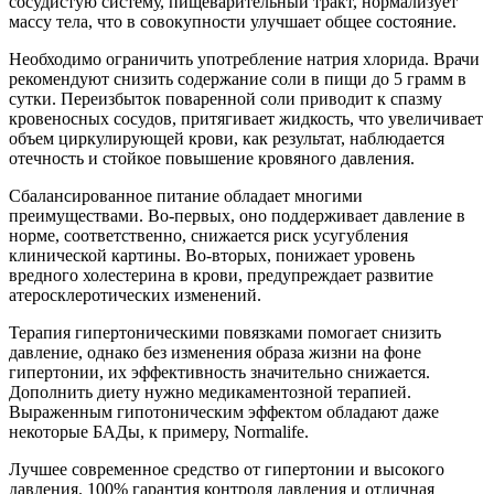
сосудистую систему, пищеварительный тракт, нормализует
массу тела, что в совокупности улучшает общее состояние.
Необходимо ограничить употребление натрия хлорида. Врачи
рекомендуют снизить содержание соли в пищи до 5 грамм в
сутки. Переизбыток поваренной соли приводит к спазму
кровеносных сосудов, притягивает жидкость, что увеличивает
объем циркулирующей крови, как результат, наблюдается
отечность и стойкое повышение кровяного давления.
Сбалансированное питание обладает многими
преимуществами. Во-первых, оно поддерживает давление в
норме, соответственно, снижается риск усугубления
клинической картины. Во-вторых, понижает уровень
вредного холестерина в крови, предупреждает развитие
атеросклеротических изменений.
Терапия гипертоническими повязками помогает снизить
давление, однако без изменения образа жизни на фоне
гипертонии, их эффективность значительно снижается.
Дополнить диету нужно медикаментозной терапией.
Выраженным гипотоническим эффектом обладают даже
некоторые БАДы, к примеру, Normalife.
Лучшее современное средство от гипертонии и высокого
давления. 100% гарантия контроля давления и отличная