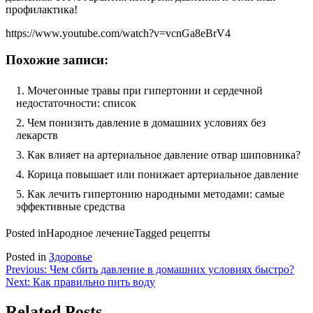
профилактика!
https://www.youtube.com/watch?v=vcnGa8eBrV4
Похожие записи:
Мочегонные травы при гипертонии и сердечной
недостаточности: список
Чем понизить давление в домашних условиях без
лекарств
Как влияет на артериальное давление отвар шиповника?
Корица повышает или понижает артериальное давление
Как лечить гипертонию народными методами: самые
эффективные средства
Posted in
Народное лечение
Tagged
рецепты
Posted in
Здоровье
Навигация
Previous:
Чем сбить давление в домашних условиях быстро?
Next:
Как правильно пить воду
по
записям
Related Posts