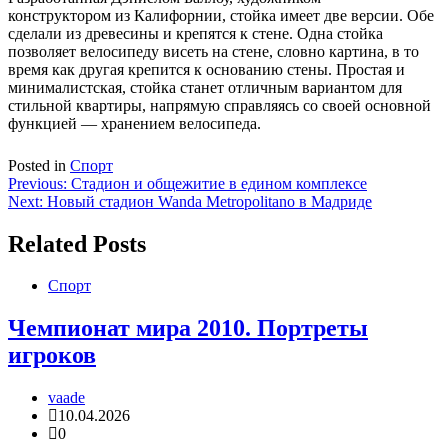
конструктором из Калифорнии, стойка имеет две версии. Обе
сделали из древесины и крепятся к стене. Одна стойка
позволяет велосипеду висеть на стене, словно картина, в то
время как другая крепится к основанию стены. Простая и
минималистская, стойка станет отличным вариантом для
стильной квартиры, напрямую справляясь со своей основной
функцией — хранением велосипеда.
Posted in
Спорт
Навигация
Previous:
Стадион и общежитие в едином комплексе
Next:
Новый стадион Wanda Metropolitano в Мадриде
по
записям
Related Posts
Спорт
Чемпионат мира 2010. Портреты
игроков
vaade
10.04.2026
0