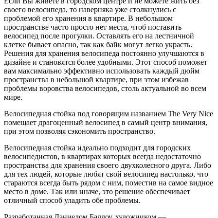
Если Вы живете в городском центре и не можете жить без
своего велосипеда, то наверняка уже столкнулись с
проблемой его хранения в квартире. В небольшом
пространстве часто просто нет места, чтоб поставить
велосипед после прогулки. Оставлять его на лестничной
клетке бывает опасно, так как байк могут легко украсть.
Решения для хранения велосипеда постоянно улучшаются в
дизайне и становятся более удобными. Этот способ поможет
вам максимально эффективно использовать каждый дюйм
пространства в небольшой квартире, при этом избежав
проблемы воровства велосипедов, столь актуальной во всем
мире.
Велосипедная стойка под говорящим названием The Very Nice
помещает драгоценный велосипед в самый центр внимания,
при этом позволяя сэкономить пространство.
Велосипедная стойка идеально подходит для городских
велосипедистов, в квартирах которых всегда недостаточно
пространства для хранения своего двухколесного друга. Либо
для тех людей, которые любят свой велосипед настолько, что
стараются всегда быть рядом с ним, поместив на самое видное
место в доме. Так или иначе, это решение обеспечивает
отличный способ уладить обе проблемы.
Разработанная Дэниелом Баллоу, художником —