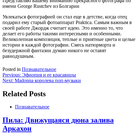
Представляю вашему вниманию прекрасного фотографа по
имени George Rustchev из Болгарии
Увлекаться фотографией он стал еще в детстве, когда отец
подарил ему старый фотоаппарат Praktica. Самым важным в
своей работе Джордж считает идею. Это именно то, что
делает его работы такими интересными и особенными.
Великолепная композиция, теплые и приятные цвета и целые
истории в каждой фотографии. Смесь натюрморта и
безудержной фантазии думаю никого не оставят
равнодушным.
Posted in
Познавательное
Навигация
Previous:
Эфиопия и ее красавицы
Next:
Madonna королева поп-музыки
по
записям
Related Posts
Познавательное
Пила: Движущаяся дюна залива
Аркахон