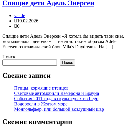
Спящие дети Адель Энерсен
vaade
10.02.2026
0
Спящие дети Адель Энерсен «Я хотела бы видеть твои сны,
моя маленькая девочка» — именно таким образом Adele
Enersen озаглавила свой блог Mila’s Daydreams. На […]
Поиск
Поиск
Свежие записи
Птицы, кормящие птенцов
Световые автомобили Кэмерона и Брауна
События 2011 года в скульптурах из Lego
Водоросли в Желтом море
Монгольфьер, или большой воздушный шар
Свежие комментарии