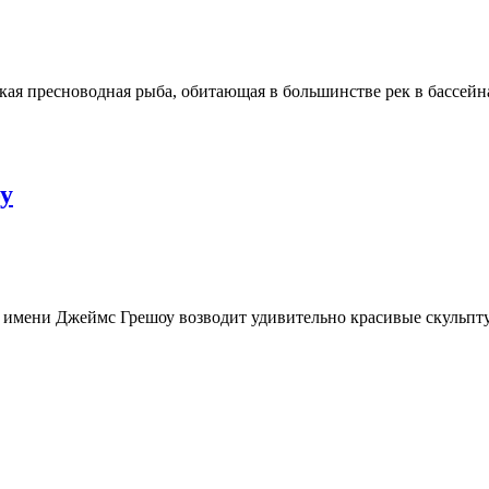
ая пресноводная рыба, обитающая в большинстве рек в бассей
у
мени Джеймс Грешоу возводит удивительно красивые скульптур