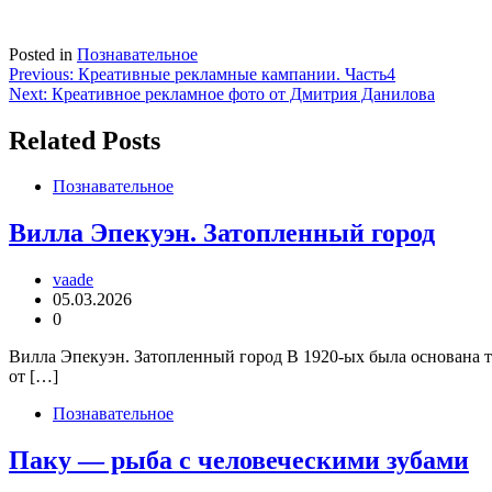
Posted in
Познавательное
Навигация
Previous:
Креативные рекламные кампании. Часть4
Next:
Креативное рекламное фото от Дмитрия Данилова
по
записям
Related Posts
Познавательное
Вилла Эпекуэн. Затопленный город
vaade
05.03.2026
0
Вилла Эпекуэн. Затопленный город В 1920-ых была основана ту
от […]
Познавательное
Паку — рыба с человеческими зубами