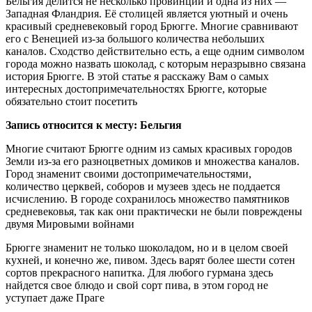
Бельгия делится не несколько провинций и одна из них —
Западная Фландрия. Её столицей является уютный и очень
красивый средневековый город Брюгге. Многие сравнивают
его с Венецией из-за большого количества небольших
каналов. Сходство действительно есть, а еще одним символом
города можно назвать шоколад, с которым неразрывно связана
история Брюгге. В этой статье я расскажу Вам о самых
интересных достопримечательностях Брюгге, которые
обязательно стоит посетить
Запись относится к месту: Бельгия
Многие считают Брюгге одним из самых красивых городов
Земли из-за его разноцветных домиков и множества каналов.
Город знаменит своими достопримечательностями,
количество церквей, соборов и музеев здесь не поддается
исчислению. В городе сохранилось множество памятников
средневековья, так как они практически не были повреждены
двумя Мировыми войнами
Брюгге знаменит не только шоколадом, но и в целом своей
кухней, и конечно же, пивом. Здесь варят более шести сотен
сортов прекрасного напитка. Для любого гурмана здесь
найдется свое блюдо и свой сорт пива, в этом город не
уступает даже Праге