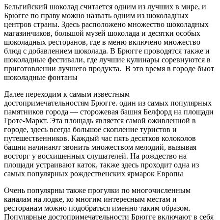
Бельгийский шоколад считается одним из лучших в мире, и
Брюгге по праву можно назвать одним из шоколадных
центров страны. Здесь расположено множество шоколадных
магазинчиков, большой музей шоколада и десятки особых
шоколадных ресторанов, где в меню включено множество
блюд с добавлением шоколада. В Брюгге проводятся также и
шоколадные фестивали, где лучшие кулинары соревнуются в
приготовлении лучшего продукта. В это время в городе бьют
шоколадные фонтаны
Далее переходим к самым известным
достопримечательностям Брюгге. один из самых популярных
памятников города — сторожевая башня Белфорд на площади
Гроте-Маркт. Эта площадь является самой оживленной в
городе, здесь всегда большое скопление туристов и
путешественников. Каждый час пять десятков колоколов
башни начинают звонить множеством мелодий, вызывая
восторг у восхищенных слушателей. На рождество на
площади устраивают каток, также здесь проходит одна из
самых популярных рождественских ярмарок Европы
Очень популярны также прогулки по многочисленным
каналам на лодке, ко многим интересным местам и
ресторанам можно подобраться именно таким образом.
Популярные достопримечательности Брюгге включают в себя