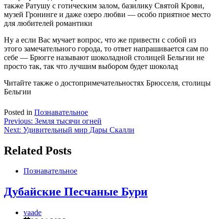
также Ратушу с готическим залом, базилику Святой Крови,
музей Гронинге и даже озеро любви — особо приятное место
для любителей романтики
Ну а если Вас мучает вопрос, что же привести с собой из
этого замечательного города, то ответ напрашивается сам по
себе — Брюгге называют шоколадной столицей Бельгии не
просто так, так что лучшим выбором будет шоколад
Читайте также о достопримечательностях Брюсселя, столицы
Бельгии
Posted in
Познавательное
Навигация
Previous:
Земля тысячи огней
Next:
Удивительный мир Дары Скалли
по
записям
Related Posts
Познавательное
Дубайские Песчаные Бури
vaade