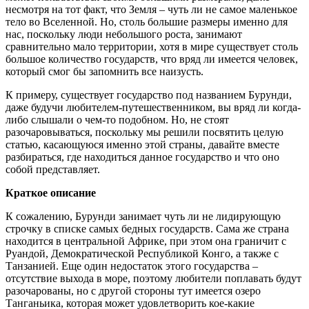
несмотря на тот факт, что Земля – чуть ли не самое маленькое
тело во Вселенной. Но, столь большие размеры именно для
нас, поскольку люди небольшого роста, занимают
сравнительно мало территории, хотя в мире существует столь
большое количество государств, что вряд ли имеется человек,
который смог бы запомнить все наизусть.
К примеру, существует государство под названием Бурунди,
даже будучи любителем-путешественником, вы вряд ли когда-
либо слышали о чем-то подобном. Но, не стоят
разочаровываться, поскольку мы решили посвятить целую
статью, касающуюся именно этой страны, давайте вместе
разбираться, где находиться данное государство и что оно
собой представляет.
Краткое описание
К сожалению, Бурунди занимает чуть ли не лидирующую
строчку в списке самых бедных государств. Сама же страна
находится в центральной Африке, при этом она граничит с
Руандой, Демократической Республикой Конго, а также с
Танзанией. Еще один недостаток этого государства –
отсутствие выхода в море, поэтому любители поплавать будут
разочарованы, но с другой стороны тут имеется озеро
Танганьика, которая может удовлетворить кое-какие