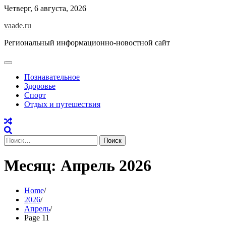
Skip
Четверг, 6 августа, 2026
to
vaade.ru
content
Региональный информационно-новостной сайт
Познавательное
Здоровье
Спорт
Отдых и путешествия
Найти:
Месяц:
Апрель 2026
Home
2026
Апрель
Page 11