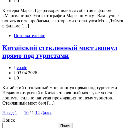
0
Кратеры Марса: Где разворачиваются события в фильме
«Марсианин»? Эти фотографии Марса помогут Вам лучше
понять все те проблемы, с которыми столкнулся Мэтт Дэймон
в фильме […]
Познавательное
Китайский стеклянный мост лопнул
прямо под туристами
vaade
03.04.2026
0
Китайский стеклянный мост лопнул прямо под туристами
Недавно открытый в Китае стеклянный мост уже успел
лопнуть, сильно напугав проходящих по нему туристов.
Стеклянный мост был […]
Пагинация
Назад
1
…
10
11
12
Далее
записей
Поиск
Поиск